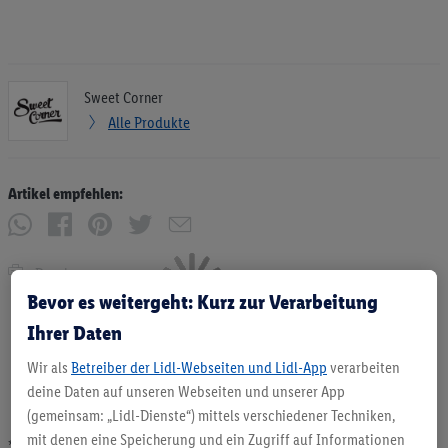
Sweet Corner
Alle Produkte
Artikel empfehlen:
Drucken
Bevor es weitergeht: Kurz zur Verarbeitung
Ihrer Daten
Wir als
Betreiber der Lidl-Webseiten und Lidl-App
verarbeiten
deine Daten auf unseren Webseiten und unserer App
(gemeinsam: „Lidl-Dienste“) mittels verschiedener Techniken,
mit denen eine Speicherung und ein Zugriff auf Informationen
* Angebote solange Vorrat. Abgabe nur in haushaltsüblichen Mengen. Verkauf