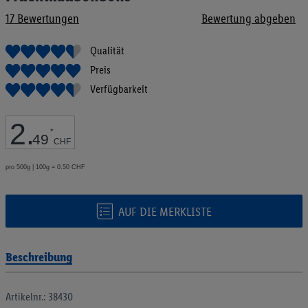
Bildgalerie
17
Bewertungen
Bewertung abgeben
springen
Qualität
Preis
Verfügbarkeit
2
.
*
49
CHF
pro 500g | 100g = 0.50 CHF
AUF DIE MERKLISTE
Beschreibung
Artikelnr.: 38430