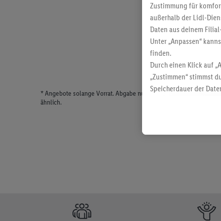
Zustimmung für komforta
außerhalb der Lidl-Dien
Daten aus deinem Filial
Unter „Anpassen“ kann
finden.
Durch einen Klick auf „
„Zustimmen“ stimmst du
Speicherdauer der Daten
* Angebote solange Vorrat. Abgabe nur in haushaltsüblichen Meng
findest du in unseren
D
ähnlich.