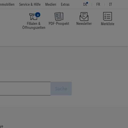
mmobilien
Service & Hilfe
Medien
Extras
DE
FR
IT
x
Filialen &
PDF-Prospekt
Newsletter
Merkliste
Öffnungszeiten
Suche