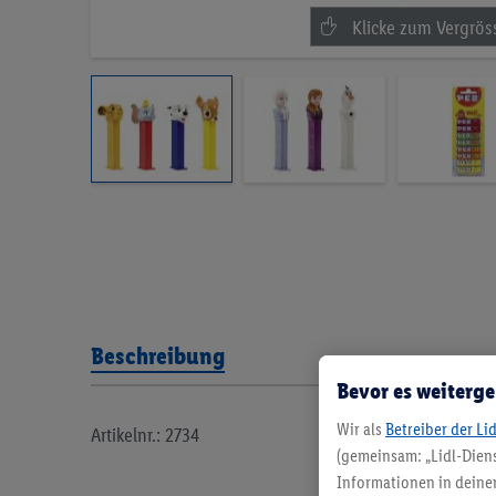
Beschreibung
Bevor es weiterge
Wir als
Betreiber der Li
Artikelnr.: 2734
(gemeinsam: „Lidl-Diens
Informationen in deinem