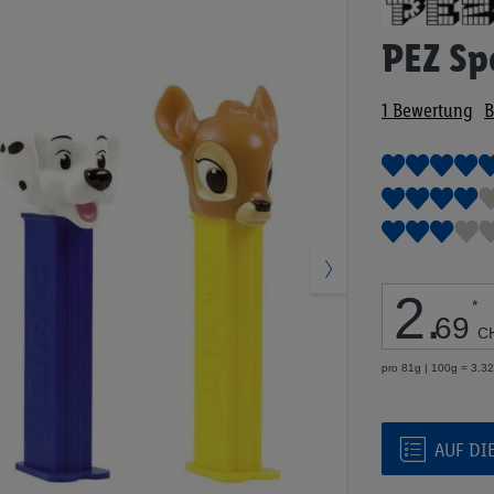
Anfang
der
PEZ Sp
Bildgalerie
springen
1
Bewertung
B
2
.
*
69
C
pro 81g | 100g = 3.3
AUF DI