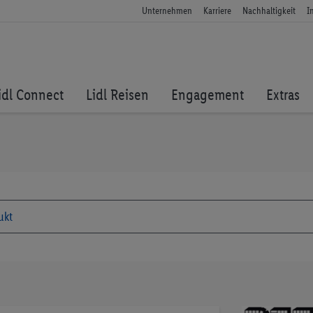
Unternehmen
Karriere
Nachhaltigkeit
I
idl Connect
Lidl Reisen
Engagement
Extras
Zum