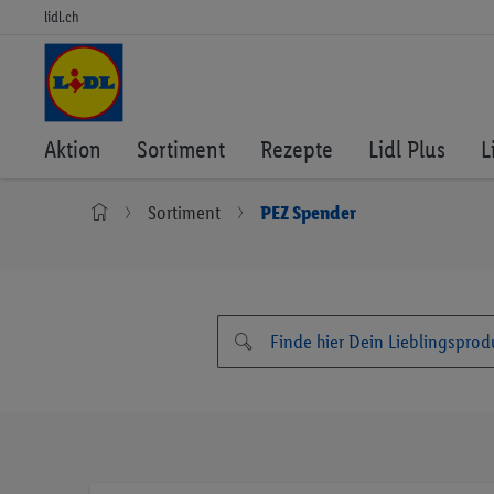
lidl.ch
Aktion
Sortiment
Rezepte
Lidl Plus
L
Sortiment
PEZ Spender
Zum