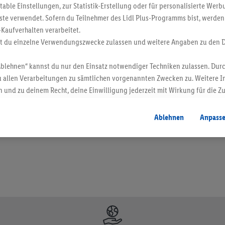
ble Einstellungen, zur Statistik-Erstellung oder für personalisierte Wer
ste verwendet. Sofern du Teilnehmer des Lidl Plus-Programms bist, werden
-Kaufverhalten verarbeitet.
st du einzelne Verwendungszwecke zulassen und weitere Angaben zu den 
Ablehnen“ kannst du nur den Einsatz notwendiger Techniken zulassen. Durc
 allen Verarbeitungen zu sämtlichen vorgenannten Zwecken zu. Weitere I
 und zu deinem Recht, deine Einwilligung jederzeit mit Wirkung für die Z
en. Verkauf ohne Dekoration. Die hier beworbenen Produkte, vor allem NonFood-Pr
atenschutzbestimmungen
.
Die Impressen findest du hier.
Ablehnen
Anpass