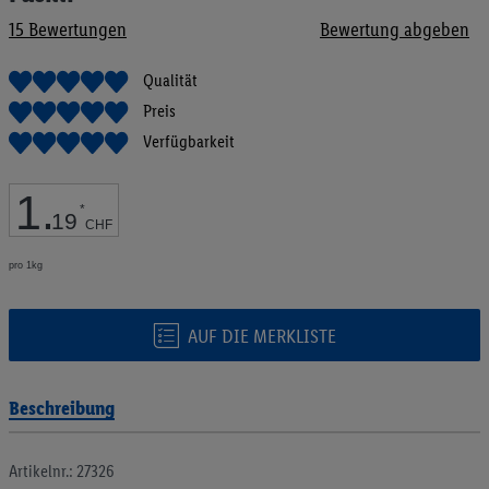
Bildgalerie
15
Bewertungen
Bewertung abgeben
springen
Qualität
Preis
Verfügbarkeit
1
.
*
19
CHF
pro 1kg
AUF DIE MERKLISTE
Beschreibung
Artikelnr.: 27326