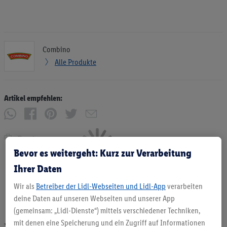
Combino
Alle Produkte
Artikel empfehlen:
Drucken
Bevor es weitergeht: Kurz zur Verarbeitung
Ihrer Daten
Wir als
Betreiber der Lidl-Webseiten und Lidl-App
verarbeiten
deine Daten auf unseren Webseiten und unserer App
(gemeinsam: „Lidl-Dienste“) mittels verschiedener Techniken,
mit denen eine Speicherung und ein Zugriff auf Informationen
* Angebote solange Vorrat. Abgabe nur in haushaltsüblichen Mengen. Verkauf