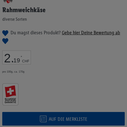
Anfang
Rahmweichkäse
der
Bildgalerie
diverse Sorten
springen
Du magst dieses Produkt?
Gebe hier Deine Bewertung ab
2
.
*
19
CHF
pro 100g, ca. 170g
AUF DIE MERKLISTE