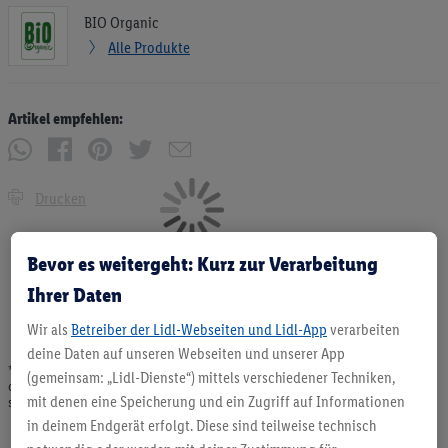
BIO Organic
Alle Produkte
Artikel empfehlen:
Drucken
Bevor es weitergeht: Kurz zur Verarbeitung
Ihrer Daten
Wir als
Betreiber der Lidl-Webseiten und Lidl-App
verarbeiten
deine Daten auf unseren Webseiten und unserer App
* Angebote solange Vorrat. Abgabe nur in haushaltsüblichen Mengen. Verkauf
(gemeinsam: „Lidl-Dienste“) mittels verschiedener Techniken,
ohne Dekoration. Die hier beworbenen Produkte, vor allem NonFood-Produkte,
mit denen eine Speicherung und ein Zugriff auf Informationen
sind nicht alle dauerhaft im Sortiment. Abbildungen ähnlich.
in deinem Endgerät erfolgt. Diese sind teilweise technisch