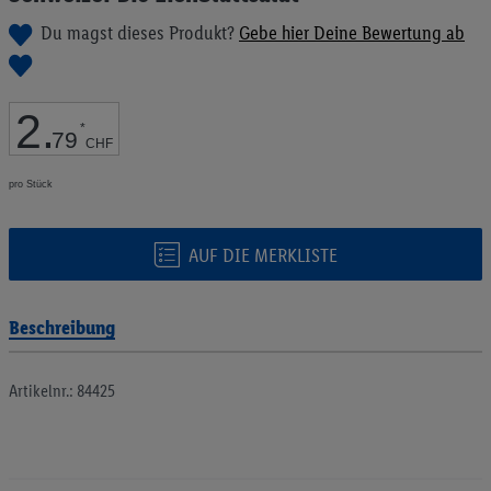
Bildgalerie
Du magst dieses Produkt?
Gebe hier Deine Bewertung ab
springen
2
.
*
79
CHF
pro Stück
AUF DIE MERKLISTE
Beschreibung
Artikelnr.: 84425