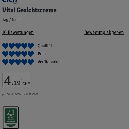
Anfang
Vital Gesichtscreme
der
Bildgalerie
Tag / Nacht
springen
10
Bewertungen
Bewertung abgeben
Qualität
Preis
Verfügbarkeit
4
.
*
19
CHF
pro 50ml | 100ML = 8.38 CHF