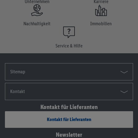
Unternehmen
Karriere
Einwilligung jederzeit mit Wirkung für die Zukunft zu
widerrufen, findest du in unseren
Datenschutzbestimmungen
.
Die Impressen findest du hier.
Nachhaltigkeit
Immobilien
Service & Hilfe
Sitemap
Kontakt
Kontakt für Lieferanten
Kontakt für Lieferanten
Newsletter