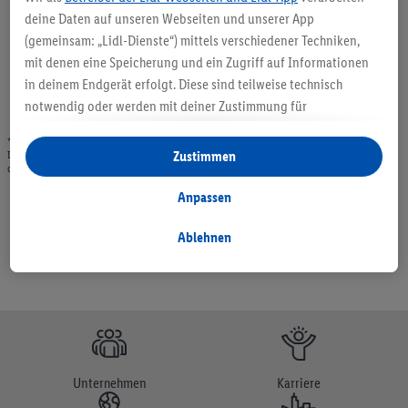
deine Daten auf unseren Webseiten und unserer App
(gemeinsam: „Lidl-Dienste“) mittels verschiedener Techniken,
mit denen eine Speicherung und ein Zugriff auf Informationen
in deinem Endgerät erfolgt. Diese sind teilweise technisch
notwendig oder werden mit deiner Zustimmung für
komfortable Einstellungen, zur Statistik-Erstellung oder für
* Angebote solange Vorrat. Abgabe nur in haushaltsüblichen Mengen. Verkauf ohne
personalisierte Werbung innerhalb und außerhalb der Lidl-
Zustimmen
Dekoration. Die hier beworbenen Produkte, vor allem NonFood-Produkte, sind nicht alle
dauerhaft im Sortiment. Abbildungen ähnlich.
Dienste verwendet. Sofern du Teilnehmer des Lidl Plus-
Programms bist, werden für diese Zwecke auch Daten aus
Anpassen
deinem Filial-Kaufverhalten verarbeitet.
Unter „Anpassen“ kannst du einzelne Verwendungszwecke
Ablehnen
zulassen und weitere Angaben zu den Datenverarbeitungen
finden.
Durch einen Klick auf „Ablehnen“ kannst du nur den Einsatz
notwendiger Techniken zulassen. Durch einen Klick auf
„Zustimmen“ stimmst du allen Verarbeitungen zu sämtlichen
vorgenannten Zwecken zu. Weitere Informationen, auch zur
Unternehmen
Karriere
Speicherdauer der Daten und zu deinem Recht, deine