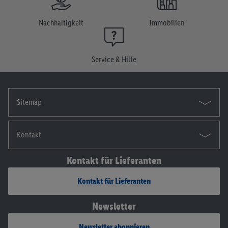
Einwilligung jederzeit mit Wirkung für die Zukunft zu
widerrufen, findest du in unseren
Datenschutzbestimmungen
.
Nachhaltigkeit
Immobilien
Die Impressen findest du hier.
Service & Hilfe
Sitemap
Kontakt
Kontakt für Lieferanten
Kontakt für Lieferanten
Newsletter
Newsletter abonnieren