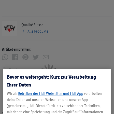
Qualité Suisse
Alle Produkte
Artikel empfehlen:
Drucken
Bevor es weitergeht: Kurz zur Verarbeitung
Ihrer Daten
Wir als
Betreiber der Lidl-Webseiten und Lidl-App
verarbeiten
deine Daten auf unseren Webseiten und unserer App
(gemeinsam: „Lidl-Dienste“) mittels verschiedener Techniken,
mit denen eine Speicherung und ein Zugriff auf Informationen
* Angebote solange Vorrat. Abgabe nur in haushaltsüblichen Mengen. Verkauf