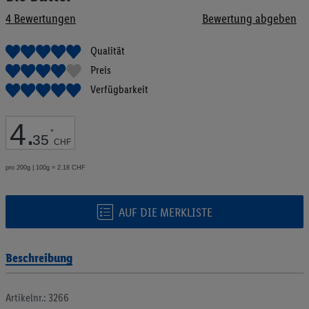
Bildgalerie
4
Bewertungen
Bewertung abgeben
springen
Qualität
Preis
Verfügbarkeit
4
.
*
35
CHF
pro 200g | 100g = 2.18 CHF
AUF DIE MERKLISTE
Beschreibung
Artikelnr.: 3266