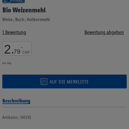
Anfang
Bio Weizenmehl
der
Bildgalerie
Weiss-, Ruch-, Vollkornmehl
springen
1
Bewertung
Bewertung abgeben
2
.
*
79
CHF
pro 1kg
AUF DIE MERKLISTE
Beschreibung
Artikelnr.: 141335