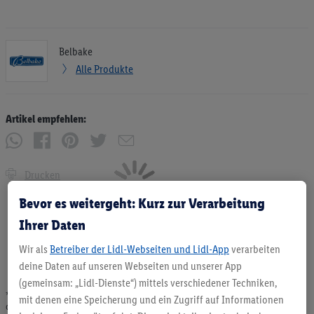
Belbake
Alle Produkte
Artikel empfehlen:
Drucken
Bevor es weitergeht: Kurz zur Verarbeitung
Ihrer Daten
Wir als
Betreiber der Lidl-Webseiten und Lidl-App
verarbeiten
deine Daten auf unseren Webseiten und unserer App
(gemeinsam: „Lidl-Dienste“) mittels verschiedener Techniken,
* Angebote solange Vorrat. Abgabe nur in haushaltsüblichen Mengen. Verkauf
mit denen eine Speicherung und ein Zugriff auf Informationen
ohne Dekoration. Die hier beworbenen Produkte, vor allem NonFood-Produkte,