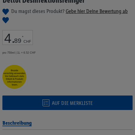
Dettol Desinfektionsreiniger
Anfang
der
Du magst dieses Produkt?
Gebe hier Deine Bewertung ab
Bildgalerie
springen
4
.
*
89
CHF
pro 750ml | 1L = 6.52 CHF
AUF DIE MERKLISTE
Beschreibung