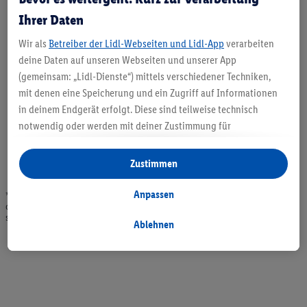
Ihrer Daten
Wir als
Betreiber der Lidl-Webseiten und Lidl-App
verarbeiten
deine Daten auf unseren Webseiten und unserer App
(gemeinsam: „Lidl-Dienste“) mittels verschiedener Techniken,
mit denen eine Speicherung und ein Zugriff auf Informationen
in deinem Endgerät erfolgt. Diese sind teilweise technisch
notwendig oder werden mit deiner Zustimmung für
komfortable Einstellungen, zur Statistik-Erstellung oder für
personalisierte Werbung innerhalb und außerhalb der Lidl-
Zustimmen
Dienste verwendet. Sofern du Teilnehmer des Lidl Plus-
Programms bist, werden für diese Zwecke auch Daten aus
Anpassen
* Angebote solange Vorrat. Abgabe nur in haushaltsüblichen Mengen. Verkauf
ohne Dekoration. Die hier beworbenen Produkte, vor allem NonFood-Produkte,
deinem Filial-Kaufverhalten verarbeitet.
sind nicht alle dauerhaft im Sortiment. Abbildungen ähnlich.
Unter „Anpassen“ kannst du einzelne Verwendungszwecke
Ablehnen
zulassen und weitere Angaben zu den Datenverarbeitungen
finden.
Durch einen Klick auf „Ablehnen“ kannst du nur den Einsatz
notwendiger Techniken zulassen. Durch einen Klick auf
„Zustimmen“ stimmst du allen Verarbeitungen zu sämtlichen