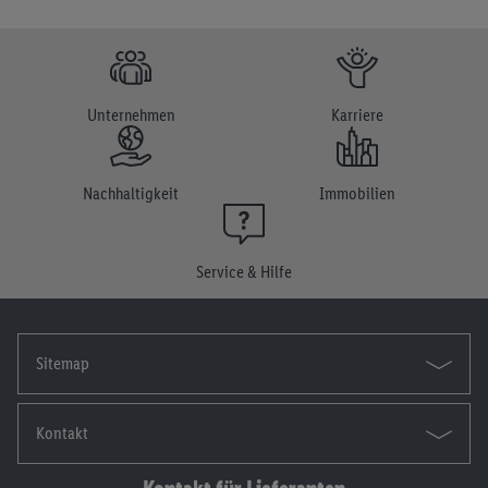
vorgenannten Zwecken zu. Weitere Informationen, auch zur
Speicherdauer der Daten und zu deinem Recht, deine
Einwilligung jederzeit mit Wirkung für die Zukunft zu
widerrufen, findest du in unseren
Datenschutzbestimmungen
.
Unternehmen
Karriere
Die Impressen findest du hier.
Nachhaltigkeit
Immobilien
Service & Hilfe
Sitemap
Kontakt