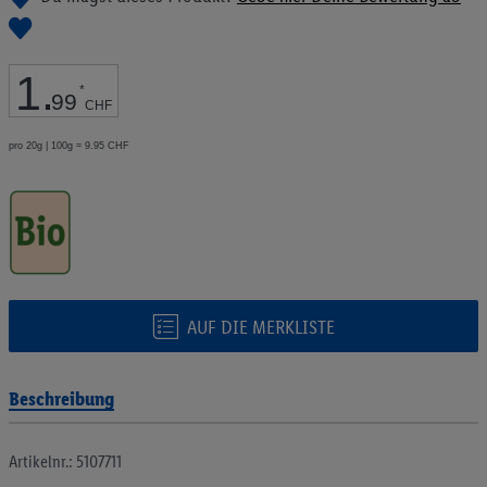
Bildgalerie
springen
1
.
*
99
CHF
pro 20g | 100g = 9.95 CHF
AUF DIE MERKLISTE
Beschreibung
Artikelnr.: 5107711