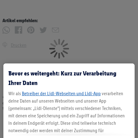
Artikel empfehlen:
Drucken
Bevor es weitergeht: Kurz zur Verarbeitung
Ihrer Daten
Wir als
Betreiber der Lidl-Webseiten und Lidl-App
verarbeiten
* Angebote solange Vorrat. Abgabe nur in haushaltsüblichen Mengen. Verkauf
deine Daten auf unseren Webseiten und unserer App
ohne Dekoration. Die hier beworbenen Produkte, vor allem NonFood-Produkte,
sind nicht alle dauerhaft im Sortiment. Abbildungen ähnlich.
(gemeinsam: „Lidl-Dienste“) mittels verschiedener Techniken,
mit denen eine Speicherung und ein Zugriff auf Informationen
in deinem Endgerät erfolgt. Diese sind teilweise technisch
notwendig oder werden mit deiner Zustimmung für
komfortable Einstellungen, zur Statistik-Erstellung oder für