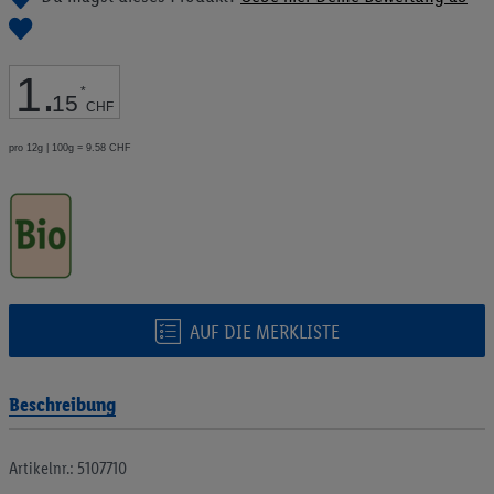
Bildgalerie
springen
1
.
*
15
CHF
pro 12g | 100g = 9.58 CHF
AUF DIE MERKLISTE
Beschreibung
Artikelnr.: 5107710