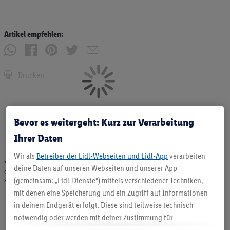
Artikel empfehlen:
Drucken
Bevor es weitergeht: Kurz zur Verarbeitung
Ihrer Daten
Wir als
Betreiber der Lidl-Webseiten und Lidl-App
verarbeiten
* Angebote solange Vorrat. Abgabe nur in haushaltsüblichen Mengen. Verkauf
deine Daten auf unseren Webseiten und unserer App
ohne Dekoration. Die hier beworbenen Produkte, vor allem NonFood-Produkte,
sind nicht alle dauerhaft im Sortiment. Abbildungen ähnlich.
(gemeinsam: „Lidl-Dienste“) mittels verschiedener Techniken,
mit denen eine Speicherung und ein Zugriff auf Informationen
in deinem Endgerät erfolgt. Diese sind teilweise technisch
notwendig oder werden mit deiner Zustimmung für
komfortable Einstellungen, zur Statistik-Erstellung oder für