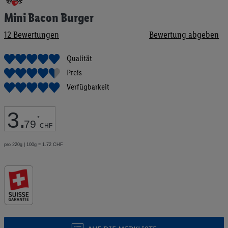
Anfang
Mini Bacon Burger
der
Bildgalerie
12
Bewertungen
Bewertung abgeben
springen
Qualität
Preis
Verfügbarkeit
3
.
*
79
CHF
pro 220g | 100g = 1.72 CHF