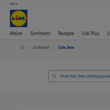
lidl.ch
Aktion
Sortiment
Rezepte
Lidl Plus
L
Sortiment
Cola Zero
Zum