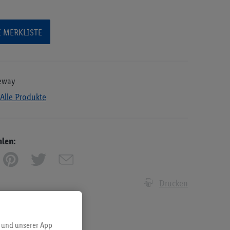
E MERKLISTE
eway
Alle Produkte
hlen:
Drucken
 und unserer App