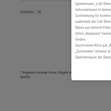
(gemeinsam: „Lidl-Diens
Informationen in deinem
Artikelnr.: 58
Zustimmung für komforta
außerhalb der Lidl-Dien
Daten aus deinem Filial
Unter „Anpassen“ kann
finden.
Durch einen Klick auf „
„Zustimmen“ stimmst du
Speicherdauer der Daten
findest du in unseren
D
* Angebote solange Vorrat. Abgabe nur in haushaltsüblichen Meng
ähnlich.