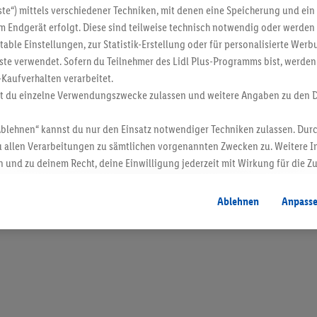
te“) mittels verschiedener Techniken, mit denen eine Speicherung und ein 
 Endgerät erfolgt. Diese sind teilweise technisch notwendig oder werden 
ble Einstellungen, zur Statistik-Erstellung oder für personalisierte Wer
ste verwendet. Sofern du Teilnehmer des Lidl Plus-Programms bist, werden
-Kaufverhalten verarbeitet.
st du einzelne Verwendungszwecke zulassen und weitere Angaben zu den 
Ablehnen“ kannst du nur den Einsatz notwendiger Techniken zulassen. Durc
 allen Verarbeitungen zu sämtlichen vorgenannten Zwecken zu. Weitere I
 und zu deinem Recht, deine Einwilligung jederzeit mit Wirkung für die Z
atenschutzbestimmungen
.
Die Impressen findest du hier.
Ablehnen
Anpass
en. Verkauf ohne Dekoration. Die hier beworbenen Produkte, vor allem NonFood-Pr