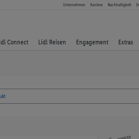
Unternehmen
Karriere
Nachhaltigkeit
I
idl Connect
Lidl Reisen
Engagement
Extras
Zum