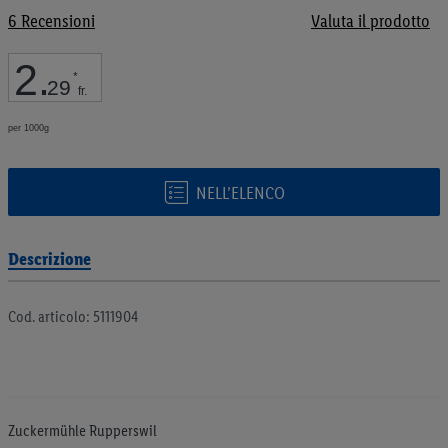
galleria
6
Recensioni
Valuta il prodotto
di
immagini
2
.
*
29
fr.
per 1000g
NELL’ELENCO
Descrizione
Cod. articolo: 5111904
Zuckermühle Rupperswil