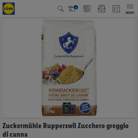
x
MENU
Vai
alla
fine
della
galleria
di
immagini
Vai
Zuckermühle Rupperswil Zucchero greggio
all'inizio
di canna
della