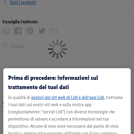
Tutti i prodotti
Consiglia l’articolo:
Stampa
Prima di procedere: informazioni sul
trattamento dei tuoi dati
* Offerta valida fino ad esaurimento scorte. Tutti i prezzi senza decorazioni. I
In qualità di
gestori dei siti web di Lidl e dell’app Lidl
, trattiamo
prodotti qui reclamizzati, soprattutto quelli non-food, non fanno sempre parte
i tuoi dati sui nostri siti web e sulla nostra app
dell’assortimento. Ill. dimostrativa.
(congiuntamente: “servizi Lidl”) con diverse tecnologie che
permettono di salvare e accedere a informazioni nel tuo
dispositivo. Alcune di esse sono necessarie dal punto di vista
tecnico, mentre altre vengono utilizzate con il tuo consenso