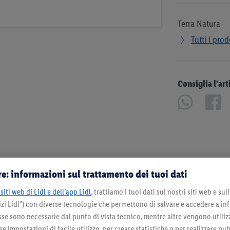
Terra Natura
Tutti i prod
Consiglia l’art
e: informazioni sul trattamento dei tuoi dati
siti web di Lidl e dell’app Lidl
, trattiamo i tuoi dati sui nostri siti web e su
zi Lidl”) con diverse tecnologie che permettono di salvare e accedere a in
sse sono necessarie dal punto di vista tecnico, mentre altre vengono utiliz
 impostazioni di facile utilizzo, per creare statistiche o per realizzare pu