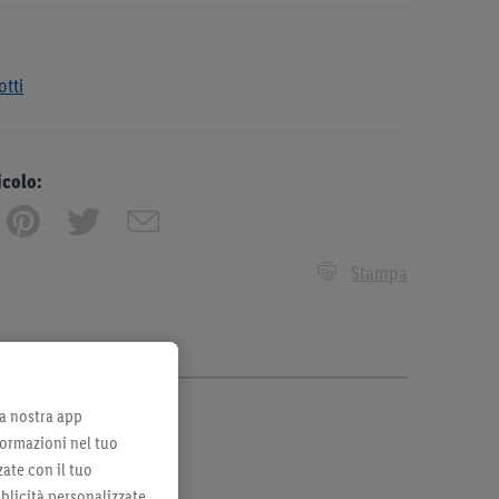
otti
icolo:
Stampa
lla nostra app
formazioni nel tuo
zate con il tuo
bblicità personalizzate