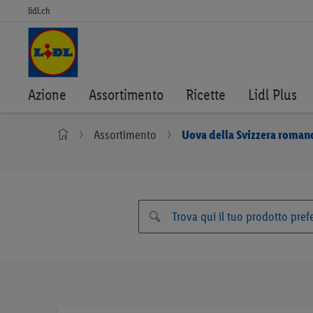
lidl.ch
Azione
Assortimento
Ricette
Lidl Plus
Assortimento
Uova della Svizzera roman
Vai