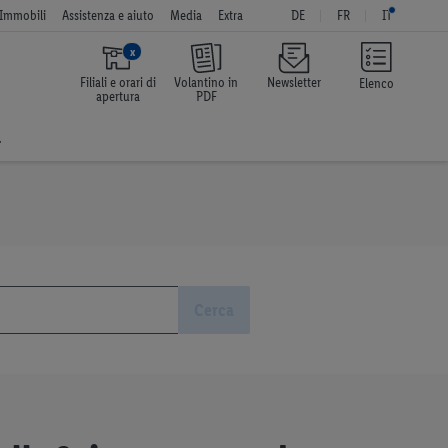
Immobili
Assistenza e aiuto
Media
Extra
DE
FR
IT
x
Filiali e orari di
Volantino in
Newsletter
Elenco
apertura
PDF
a
Cerca