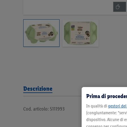
Descrizione
Prima di proceder
In qualità di
gestori dei 
Cod. articolo: 5111993
(congiuntamente: “servi
dispositivo. Alcune di e
consenso per configurare