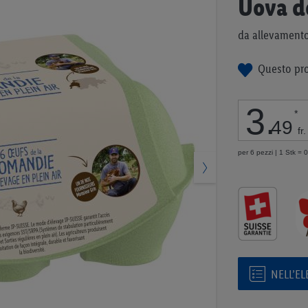
Uova d
all'inizio
della
da allevamento
galleria
di
Questo pro
immagini
3
.
*
49
fr.
per 6 pezzi | 1 Stk = 0
NELL’E