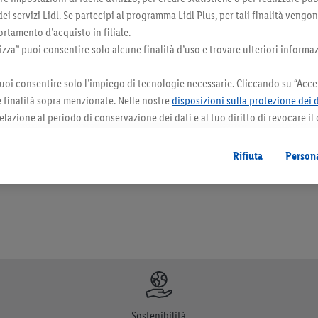
 dei servizi Lidl. Se partecipi al programma Lidl Plus, per tali finalità vengo
rtamento d’acquisto in filiale.
za” puoi consentire solo alcune finalità d’uso e trovare ulteriori informaz
uoi consentire solo l’impiego di tecnologie necessarie. Cliccando su “Accet
le finalità sopra menzionate. Nelle nostre
disposizioni sulla protezione dei 
elazione al periodo di conservazione dei dati e al tuo diritto di revocare il
orazioni. I prodotti qui reclamizzati, soprattutto quelli non-food, non fanno sempre 
 il futuro.
Le note legali sono disponibili qui.
Rifiuta
Persona
Sostenibilità