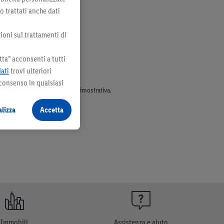
no trattati anche dati
ioni sui trattamenti di
ta” acconsenti a tutti
dati
trovi ulteriori
 consenso in qualsiasi
parte dell’assortimento. Ill. dimostrativa.
lizza
Accetta
Immobili
Assistenza e aiuto