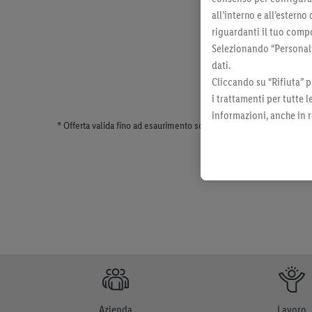
all’interno e all’esterno
riguardanti il tuo compo
Selezionando “Personaliz
dati.
Cliccando su “Rifiuta” p
i trattamenti per tutte 
informazioni, anche in r
* Offerta valida fino ad esaurimento scorte. Tutti i prezzi senza dec
momento con effetto per
Azienda
Lavoro