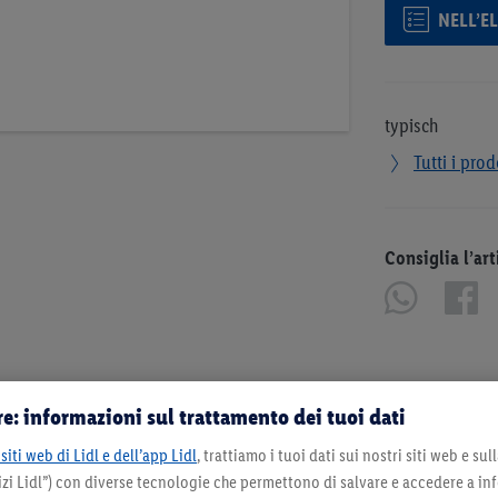
NELL’E
typisch
Tutti i prod
Consiglia l’art
e: informazioni sul trattamento dei tuoi dati
siti web di Lidl e dell’app Lidl
, trattiamo i tuoi dati sui nostri siti web e su
zi Lidl”) con diverse tecnologie che permettono di salvare e accedere a in