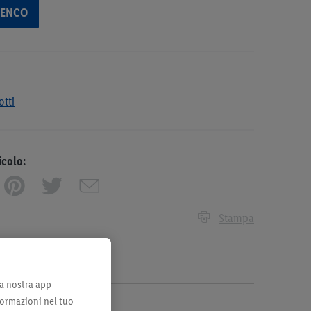
LENCO
otti
icolo:
Stampa
lla nostra app
formazioni nel tuo