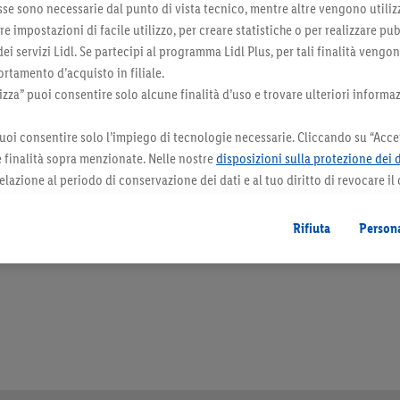
sse sono necessarie dal punto di vista tecnico, mentre altre vengono utiliz
 impostazioni di facile utilizzo, per creare statistiche o per realizzare pu
 dei servizi Lidl. Se partecipi al programma Lidl Plus, per tali finalità vengo
rtamento d’acquisto in filiale.
za” puoi consentire solo alcune finalità d’uso e trovare ulteriori informaz
uoi consentire solo l’impiego di tecnologie necessarie. Cliccando su “Accet
le finalità sopra menzionate. Nelle nostre
disposizioni sulla protezione dei 
elazione al periodo di conservazione dei dati e al tuo diritto di revocare il
 il futuro.
Le note legali sono disponibili qui.
orazioni. I prodotti qui reclamizzati, soprattutto quelli non-food, non fanno sempre 
Rifiuta
Persona