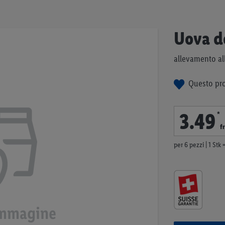
Uova de
allevamento al
Questo pro
3
.
49
*
fr
per 6 pezzi | 1 Stk =