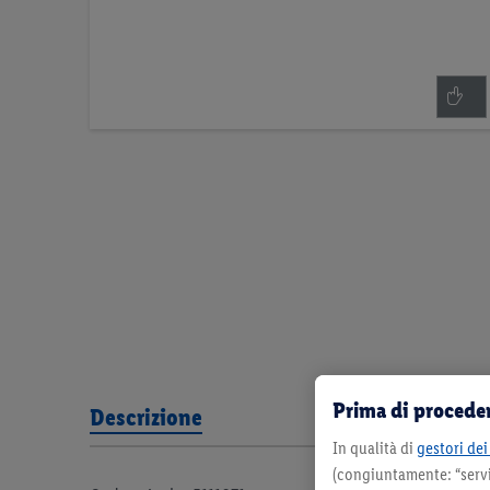
Vai
all'inizio
della
galleria
di
immagini
Prima di proceder
Descrizione
In qualità di
gestori dei 
(congiuntamente: “servi