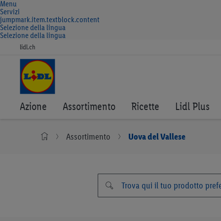
Menu
Vai
Servizi
direttamente
jumpmark.item.textblock.content
a
Selezione della lingua
Selezione della lingua
lidl.ch
Azione
Assortimento
Ricette
Lidl Plus
Assortimento
Uova del Vallese