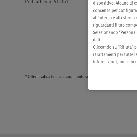
Cod. articolo: 5111071
dispositivo. Alcune di e
consenso per configurare
all’interno e all’esterno
riguardanti il tuo compo
Selezionando “Personaliz
dati.
Cliccando su “Rifiuta” p
i trattamenti per tutte 
informazioni, anche in r
momento con effetto per
* Offerta valida fino ad esaurimento scorte. Tutti i prezzi senza dec