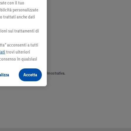
zate con il tuo
bblicità personalizzate
no trattati anche dati
ioni sui trattamenti di
ta” acconsenti a tutti
dati
trovi ulteriori
 consenso in qualsiasi
parte dell’assortimento. Ill. dimostrativa.
lizza
Accetta