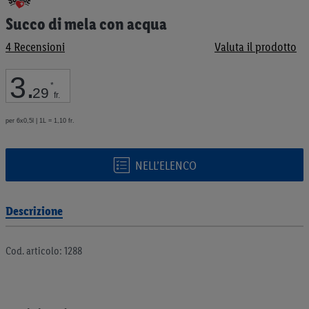
all'inizio
Succo di mela con acqua
della
galleria
4
Recensioni
Valuta il prodotto
di
immagini
3
.
*
29
fr.
per 6x0,5l | 1L = 1,10 fr.
NELL’ELENCO
Descrizione
Cod. articolo: 1288