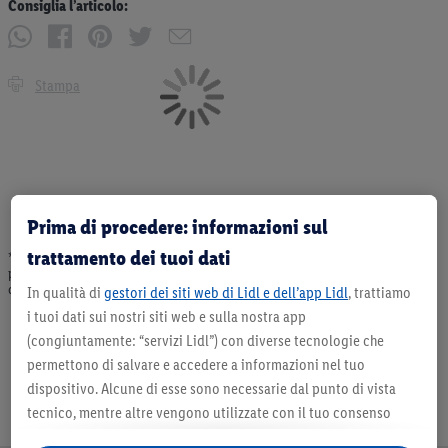
Consiglia l’articolo:
Stampa
Prima di procedere: informazioni sul
trattamento dei tuoi dati
* Offerta valida fino ad esaurimento scorte. Tutti i prezzi senza decorazioni. I
prodotti qui reclamizzati, soprattutto quelli non-food, non fanno sempre parte
dell’assortimento. Ill. dimostrativa.
In qualità di
gestori dei siti web di Lidl e dell’app Lidl
, trattiamo
i tuoi dati sui nostri siti web e sulla nostra app
(congiuntamente: “servizi Lidl”) con diverse tecnologie che
permettono di salvare e accedere a informazioni nel tuo
dispositivo. Alcune di esse sono necessarie dal punto di vista
tecnico, mentre altre vengono utilizzate con il tuo consenso
per configurare impostazioni di facile utilizzo, per creare