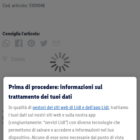
Cod. articolo: 5109048
Consiglia l’articolo:
Stampa
Prima di procedere: informazioni sul
trattamento dei tuoi dati
In qualità di
gestori dei siti web di Lidl e dell’app Lidl
, trattiamo
* Offerta valida fino ad esaurimento scorte. Tutti i prezzi senza decorazioni. I
i tuoi dati sui nostri siti web e sulla nostra app
prodotti qui reclamizzati, soprattutto quelli non-food, non fanno sempre parte
(congiuntamente: “servizi Lidl”) con diverse tecnologie che
dell’assortimento. Ill. dimostrativa.
permettono di salvare e accedere a informazioni nel tuo
dispositivo. Alcune di esse sono necessarie dal punto di vista