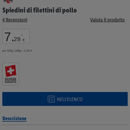
all'inizio
Spiedini di filettini di pollo
della
galleria
4
Recensioni
Valuta il prodotto
di
immagini
7
.
*
29
fr.
per 335g | 100g = 2,18 fr.
NELL’ELENCO
Descrizione