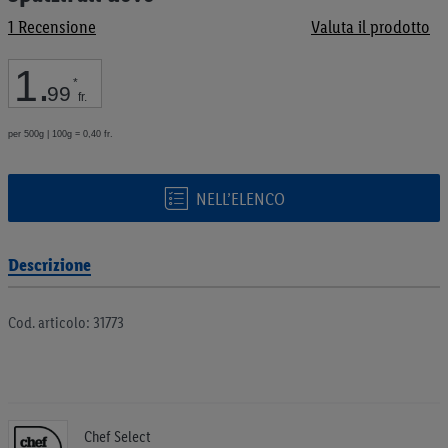
galleria
1
Recensione
Valuta il prodotto
di
immagini
1
.
*
99
fr.
per 500g | 100g = 0,40 fr.
NELL’ELENCO
Descrizione
Cod. articolo: 31773
Chef Select