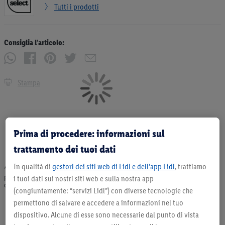
Tutti i prodotti
Consiglia l’articolo:
Stampa
Prima di procedere: informazioni sul
trattamento dei tuoi dati
In qualità di
gestori dei siti web di Lidl e dell’app Lidl
, trattiamo
* Offerta valida fino ad esaurimento scorte. Tutti i prezzi senza decorazioni. I
prodotti qui reclamizzati, soprattutto quelli non-food, non fanno sempre parte
i tuoi dati sui nostri siti web e sulla nostra app
dell’assortimento. Ill. dimostrativa.
(congiuntamente: “servizi Lidl”) con diverse tecnologie che
permettono di salvare e accedere a informazioni nel tuo
dispositivo. Alcune di esse sono necessarie dal punto di vista