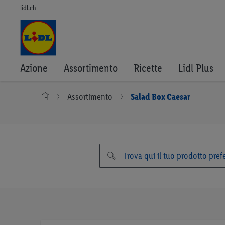
lidl.ch
Azione
Assortimento
Ricette
Lidl Plus
Assortimento
Salad Box Caesar
Vai