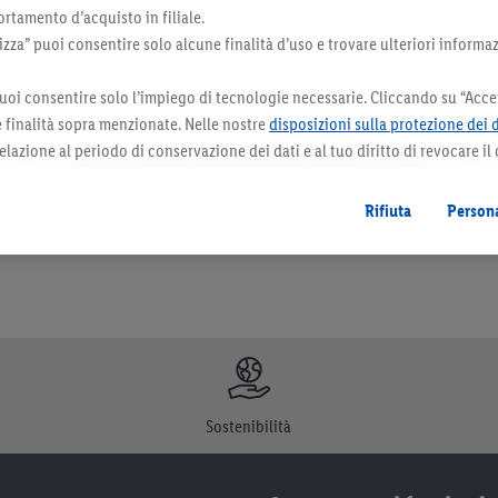
rtamento d’acquisto in filiale.
za” puoi consentire solo alcune finalità d’uso e trovare ulteriori informaz
uoi consentire solo l’impiego di tecnologie necessarie. Cliccando su “Accet
le finalità sopra menzionate. Nelle nostre
disposizioni sulla protezione dei 
orazioni. I prodotti qui reclamizzati, soprattutto quelli non-food, non fanno sempre 
elazione al periodo di conservazione dei dati e al tuo diritto di revocare il
 il futuro.
Le note legali sono disponibili qui.
Rifiuta
Persona
Sostenibilità