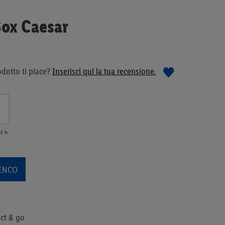
Box Caesar
dotto ti piace?
Inserisci qui la tua recensione.
 fr.
LENCO
ect & go