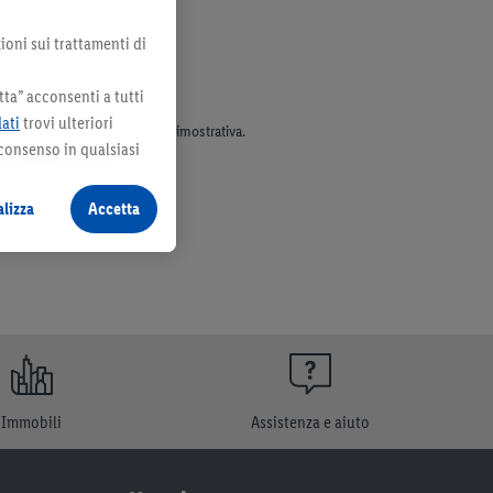
ioni sui trattamenti di
ta” acconsenti a tutti
dati
trovi ulteriori
parte dell’assortimento. Ill. dimostrativa.
 consenso in qualsiasi
lizza
Accetta
Immobili
Assistenza e aiuto