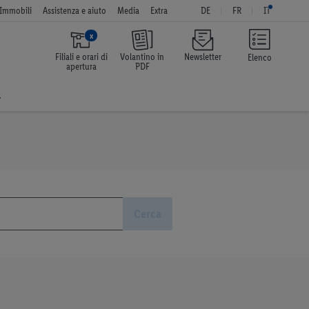
Immobili
Assistenza e aiuto
Media
Extra
DE
FR
IT
x
Filiali e orari di
Volantino in
Newsletter
Elenco
apertura
PDF
a
Cerca