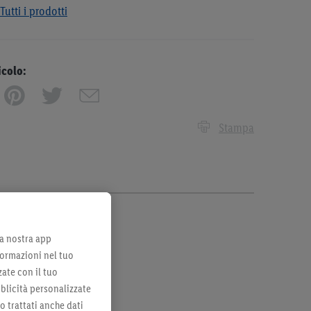
Tutti i prodotti
icolo:
Stampa
lla nostra app
formazioni nel tuo
zate con il tuo
bblicità personalizzate
no trattati anche dati