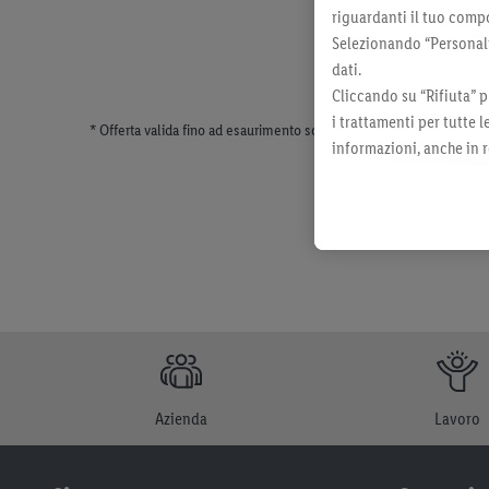
riguardanti il tuo compo
Selezionando “Personaliz
dati.
Cliccando su “Rifiuta” p
i trattamenti per tutte 
* Offerta valida fino ad esaurimento scorte. Tutti i prezzi senza dec
informazioni, anche in r
momento con effetto per
Azienda
Lavoro