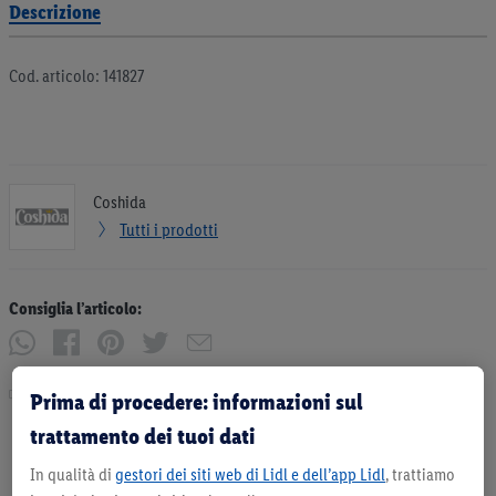
Descrizione
Cod. articolo: 141827
Coshida
Tutti i prodotti
Consiglia l’articolo:
Stampa
Prima di procedere: informazioni sul
trattamento dei tuoi dati
In qualità di
gestori dei siti web di Lidl e dell’app Lidl
, trattiamo