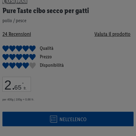
all'inizio
Pure Taste cibo secco per gatti
della
galleria
pollo / pesce
di
immagini
24
Recensioni
Valuta il prodotto
Qualità
Prezzo
Disponibilità
2
.
*
65
fr.
per 400g | 100g = 0,66 fr.
NELL’ELENCO