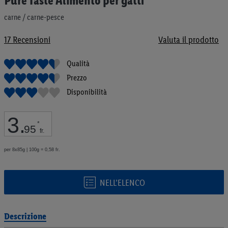
Pure Taste Alimento per gatti
all'inizio
della
carne / carne-pesce
galleria
di
17
Recensioni
Valuta il prodotto
immagini
Qualità
Prezzo
Disponibilità
3
.
*
95
fr.
per 8x85g | 100g = 0,58 fr.
NELL’ELENCO
Descrizione