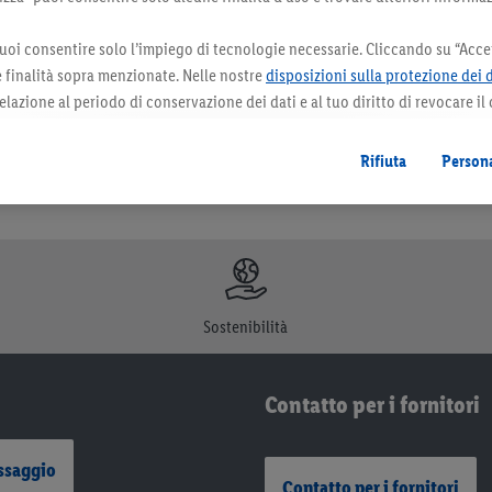
orazioni. I prodotti qui reclamizzati, soprattutto quelli non-food, non fanno sempre 
uoi consentire solo l’impiego di tecnologie necessarie. Cliccando su “Accet
le finalità sopra menzionate. Nelle nostre
disposizioni sulla protezione dei 
elazione al periodo di conservazione dei dati e al tuo diritto di revocare il
 il futuro.
Le note legali sono disponibili qui.
Rifiuta
Persona
Sostenibilità
Contatto per i fornitori
ssaggio
Contatto per i fornitori