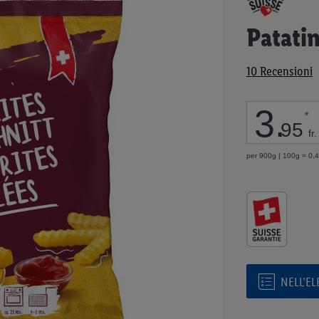
all'inizio
della
Patatin
galleria
di
10
Recensioni
immagini
3
.
*
95
fr.
per 900g | 100g = 0,44
NELL’E