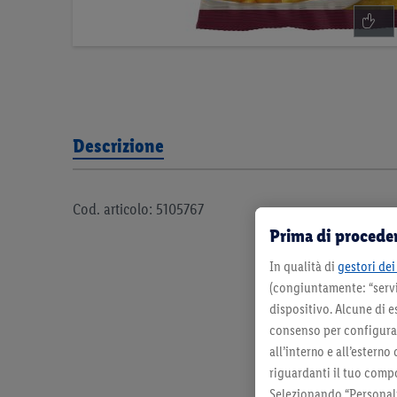
Descrizione
Cod. articolo: 5105767
Prima di proceder
In qualità di
gestori dei 
(congiuntamente: “servi
dispositivo. Alcune di e
consenso per configurare
all’interno e all’esterno
riguardanti il tuo compo
Selezionando “Personaliz