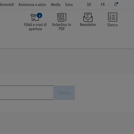
Immobili
Assistenza e aiuto
Media
Extra
DE
FR
IT
x
Filiali e orari di
Volantino in
Newsletter
Elenco
apertura
PDF
a
Cerca