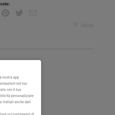
icolo:
Stampa
lla nostra app
formazioni nel tuo
zate con il tuo
bblicità personalizzate
no trattati anche dati
ioni sui trattamenti di