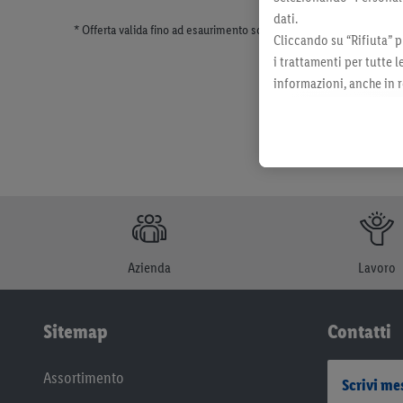
dati.
* Offerta valida fino ad esaurimento scorte. Tutti i prezzi senza dec
Cliccando su “Rifiuta” p
i trattamenti per tutte 
informazioni, anche in r
momento con effetto per
Azienda
Lavoro
Sitemap
Contatti
Assortimento
Scrivi me