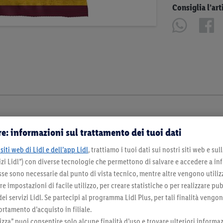
Consiglia l’art
e: informazioni sul trattamento dei tuoi dati
siti web di Lidl e dell’app Lidl
, trattiamo i tuoi dati sui nostri siti web e su
zi Lidl”) con diverse tecnologie che permettono di salvare e accedere a in
sse sono necessarie dal punto di vista tecnico, mentre altre vengono utiliz
 impostazioni di facile utilizzo, per creare statistiche o per realizzare pu
 dei servizi Lidl. Se partecipi al programma Lidl Plus, per tali finalità vengo
rtamento d’acquisto in filiale.
za” puoi consentire solo alcune finalità d’uso e trovare ulteriori informaz