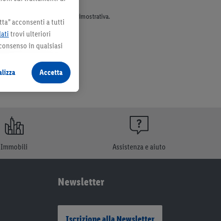
parte dell’assortimento. Ill. dimostrativa.
ta” acconsenti a tutti
dati
trovi ulteriori
 consenso in qualsiasi
lizza
Accetta
Immobili
Assistenza e aiuto
Newsletter
Iscrizione alla Newsletter