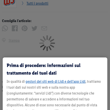
Tutti i prodotti
Consiglia l’articolo:
Stampa
Prima di procedere: informazioni sul
trattamento dei tuoi dati
In qualità di
gestori dei siti web di Lidl e dell’app Lidl
, trattiamo
* Offerta valida fino ad esaurimento scorte. Tutti i prezzi senza decorazioni. I
prodotti qui reclamizzati, soprattutto quelli non-food, non fanno sempre parte
i tuoi dati sui nostri siti web e sulla nostra app
dell’assortimento. Ill. dimostrativa.
(congiuntamente: “servizi Lidl”) con diverse tecnologie che
permettono di salvare e accedere a informazioni nel tuo
dispositivo. Alcune di esse sono necessarie dal punto di vista