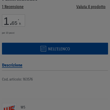
galleria
1
Recensione
Valuta il prodotto
di
immagini
1
.
*
65
fr.
per 10 pezzi
NELL’ELENCO
Descrizione
Cod. articolo: 163576
W5