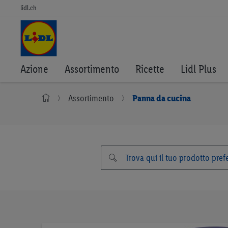
lidl.ch
Azione
Assortimento
Ricette
Lidl Plus
Assortimento
Panna da cucina
Vai