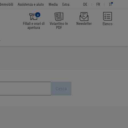
Immobili
Assistenza e aiuto
Media
Extra
DE
FR
IT
x
Filiali e orari di
Volantino in
Newsletter
Elenco
apertura
PDF
a
Cerca