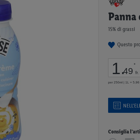
all'inizio
della
Panna 
galleria
di
15% di grassi
immagini
Questo pro
1
.
*
49
fr.
per 250ml | 1L = 5,96 
NELL’E
Consiglia l’art