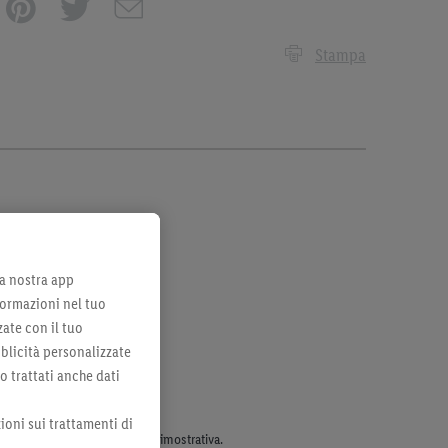
Stampa
lla nostra app
formazioni nel tuo
zate con il tuo
bblicità personalizzate
no trattati anche dati
ioni sui trattamenti di
parte dell’assortimento. Ill. dimostrativa.