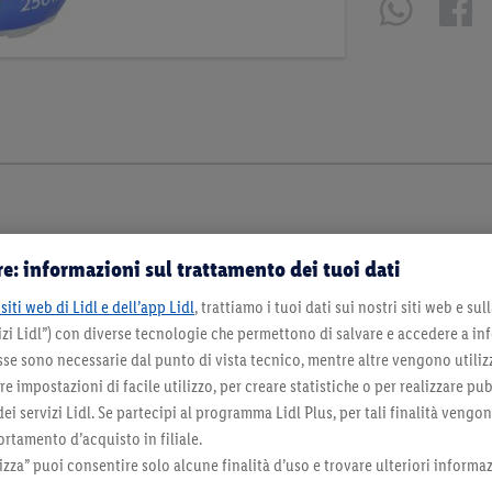
e: informazioni sul trattamento dei tuoi dati
siti web di Lidl e dell’app Lidl
, trattiamo i tuoi dati sui nostri siti web e su
zi Lidl”) con diverse tecnologie che permettono di salvare e accedere a in
sse sono necessarie dal punto di vista tecnico, mentre altre vengono utiliz
 impostazioni di facile utilizzo, per creare statistiche o per realizzare pu
 dei servizi Lidl. Se partecipi al programma Lidl Plus, per tali finalità vengo
rtamento d’acquisto in filiale.
za” puoi consentire solo alcune finalità d’uso e trovare ulteriori informaz
orazioni. I prodotti qui reclamizzati, soprattutto quelli non-food, non fanno sempre 