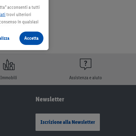
ta” acconsenti a tutti
dati
trovi ulteriori
 consenso in qualsiasi
lizza
Accetta
Immobili
Assistenza e aiuto
Newsletter
Iscrizione alla Newsletter