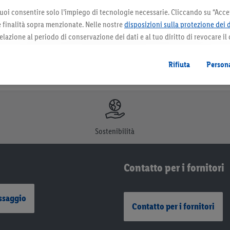
uoi consentire solo l’impiego di tecnologie necessarie. Cliccando su “Accet
le finalità sopra menzionate. Nelle nostre
disposizioni sulla protezione dei 
elazione al periodo di conservazione dei dati e al tuo diritto di revocare il
 il futuro.
Le note legali sono disponibili qui.
Rifiuta
Persona
Sostenibilità
Contatto per i fornitori
ssaggio
Contatto per i fornitori