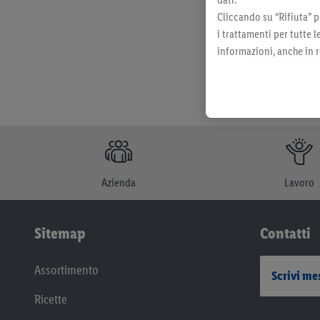
Cliccando su “Rifiuta” p
i trattamenti per tutte 
informazioni, anche in r
momento con effetto per
Azienda
Lavoro
Sitemap
Contatti
Assortimento
Scrivi me
Ricette