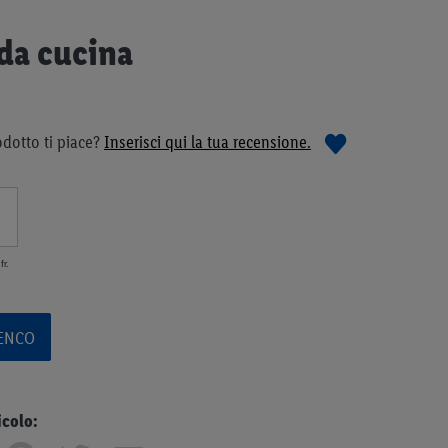
da cucina
dotto ti piace?
Inserisci qui la tua recensione.
fr.
LENCO
icolo: