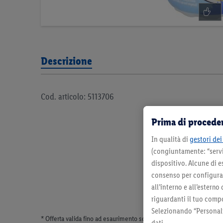
Descrizione
Cod. articolo: 5113706
Prima di proceder
In qualità di
gestori dei 
(congiuntamente: “servi
dispositivo. Alcune di e
consenso per configurare
all’interno e all’esterno
riguardanti il tuo compo
Selezionando “Personaliz
* Offerta valida fino ad esaurimento scorte. Tutti i prezzi senza dec
dati.