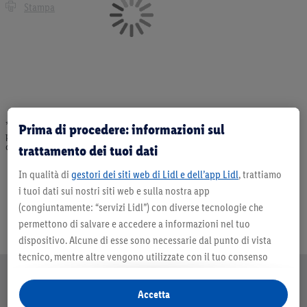
Stampa
* Offerta valida fino ad esaurimento scorte. Tutti i prezzi senza decorazioni. I
Prima di procedere: informazioni sul
prodotti qui reclamizzati, soprattutto quelli non-food, non fanno sempre parte
dell’assortimento. Ill. dimostrativa.
trattamento dei tuoi dati
In qualità di
gestori dei siti web di Lidl e dell’app Lidl
, trattiamo
i tuoi dati sui nostri siti web e sulla nostra app
(congiuntamente: “servizi Lidl”) con diverse tecnologie che
permettono di salvare e accedere a informazioni nel tuo
dispositivo. Alcune di esse sono necessarie dal punto di vista
tecnico, mentre altre vengono utilizzate con il tuo consenso
per configurare impostazioni di facile utilizzo, per creare
statistiche o per realizzare pubblicità personalizzate all’interno
Accetta
e all’esterno dei servizi Lidl. Se partecipi al programma Lidl Plus,