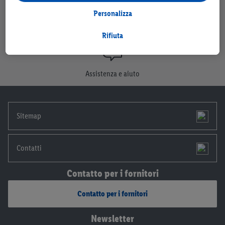
Azienda
Lavoro
per tali finalità vengono trattati anche dati riguardanti il tuo
Personalizza
comportamento d’acquisto in filiale.
Selezionando “Personalizza” puoi consentire solo alcune
Rifiuta
Sostenibilità
Immobili
finalità d’uso e trovare ulteriori informazioni sui trattamenti di
dati.
Cliccando su “Rifiuta” puoi consentire solo l’impiego di
Assistenza e aiuto
tecnologie necessarie. Cliccando su “Accetta” acconsenti a tutti
i trattamenti per tutte le finalità sopra menzionate. Nelle nostre
disposizioni sulla protezione dei dati
trovi ulteriori
Sitemap
informazioni, anche in relazione al periodo di conservazione
dei dati e al tuo diritto di revocare il consenso in qualsiasi
momento con effetto per il futuro.
Le note legali sono
Contatti
disponibili qui.
Contatto per i fornitori
Contatto per i fornitori
Newsletter