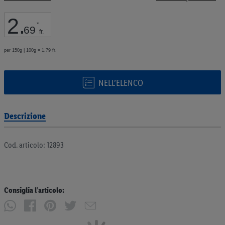
galleria
di
2
.
immagini
*
69
fr.
per 150g | 100g = 1,79 fr.
NELL’ELENCO
Descrizione
Cod. articolo: 12893
Consiglia l’articolo: