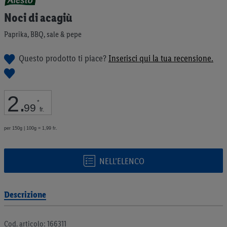
all'inizio
Noci di acagiù
della
galleria
Paprika, BBQ, sale & pepe
di
immagini
Questo prodotto ti piace?
Inserisci qui la tua recensione.
2
.
*
99
fr.
per 150g | 100g = 1,99 fr.
NELL’ELENCO
Descrizione
Cod. articolo: 166311