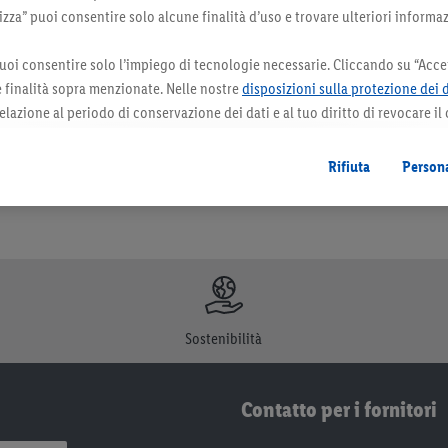
za” puoi consentire solo alcune finalità d’uso e trovare ulteriori informaz
uoi consentire solo l’impiego di tecnologie necessarie. Cliccando su “Accet
orazioni. I prodotti qui reclamizzati, soprattutto quelli non-food, non fanno sempre 
le finalità sopra menzionate. Nelle nostre
disposizioni sulla protezione dei 
elazione al periodo di conservazione dei dati e al tuo diritto di revocare il
 il futuro.
Le note legali sono disponibili qui.
Rifiuta
Persona
Sostenibilità
Contatto per i fornitori