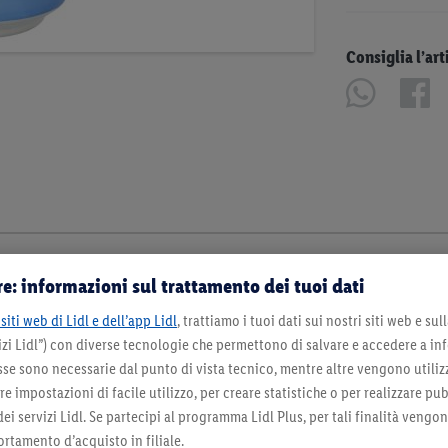
Consiglia l’art
e: informazioni sul trattamento dei tuoi dati
siti web di Lidl e dell’app Lidl
, trattiamo i tuoi dati sui nostri siti web e su
zi Lidl”) con diverse tecnologie che permettono di salvare e accedere a in
sse sono necessarie dal punto di vista tecnico, mentre altre vengono utiliz
 impostazioni di facile utilizzo, per creare statistiche o per realizzare pu
 dei servizi Lidl. Se partecipi al programma Lidl Plus, per tali finalità vengo
rtamento d’acquisto in filiale.