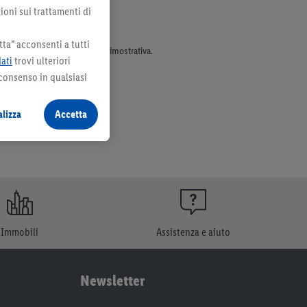
ioni sui trattamenti di
ta” acconsenti a tutti
parte dell’assortimento. Ill. dimostrativa.
dati
trovi ulteriori
 consenso in qualsiasi
lizza
Accetta
Immobili
Assistenza e aiuto
Newsletter