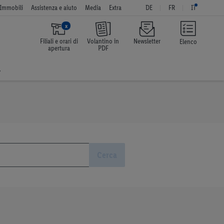
Immobili
Assistenza e aiuto
Media
Extra
DE
FR
IT
x
Filiali e orari di
Volantino in
Newsletter
Elenco
apertura
PDF
a
Cerca