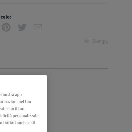
icolo:
Stampa
lla nostra app
formazioni nel tuo
zate con il tuo
bblicità personalizzate
no trattati anche dati