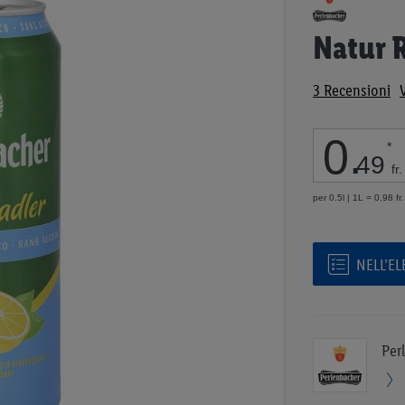
all'inizio
della
Natur R
galleria
di
3
Recensioni
immagini
0
.
*
49
fr.
per 0.5l | 1L = 0,98 fr.
NELL’E
Per