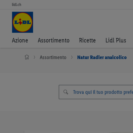
lidl.ch
Azione
Assortimento
Ricette
Lidl Plus
Assortimento
Natur Radler analcolico
Vai