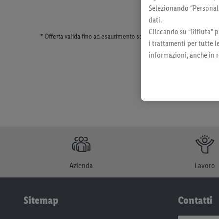
Selezionando “Personaliz
dati.
Cliccando su “Rifiuta” p
* Offerta valida fino ad esaurimento scorte. Tutti i prezzi senza dec
i trattamenti per tutte 
informazioni, anche in r
momento con effetto per
Azienda
Lavoro
Sitemap
Contatti