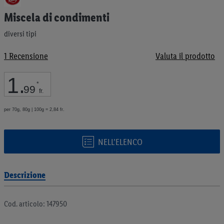
all'inizio
Miscela di condimenti
della
galleria
diversi tipi
di
immagini
1
Recensione
Valuta il prodotto
1
.
*
99
fr.
per 70g, 80g | 100g = 2,84 fr.
NELL’ELENCO
Descrizione
Cod. articolo: 147950