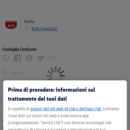
Kania
Tutti i prodotti
Consiglia l’articolo:
Stampa
Prima di procedere: informazioni sul
trattamento dei tuoi dati
In qualità di
gestori dei siti web di Lidl e dell’app Lidl
, trattiamo
i tuoi dati sui nostri siti web e sulla nostra app
(congiuntamente: “servizi Lidl”) con diverse tecnologie che
* Offerta valida fino ad esaurimento scorte. Tutti i prezzi senza decorazioni. I
prodotti qui reclamizzati, soprattutto quelli non-food, non fanno sempre parte
permettono di salvare e accedere a informazioni nel tuo