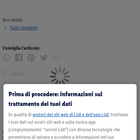
Bon Gelati
Tutti i prodotti
Consiglia l’articolo:
Stampa
Prima di procedere: informazioni sul
trattamento dei tuoi dati
In qualità di
gestori dei siti web di Lidl e dell’app Lidl
, trattiamo
i tuoi dati sui nostri siti web e sulla nostra app
* Offerta valida fino ad esaurimento scorte. Tutti i prezzi senza decorazioni. I
(congiuntamente: “servizi Lidl”) con diverse tecnologie che
prodotti qui reclamizzati, soprattutto quelli non-food, non fanno sempre parte
permettono di salvare e accedere a informazioni nel tuo
dell’assortimento. Ill. dimostrativa.