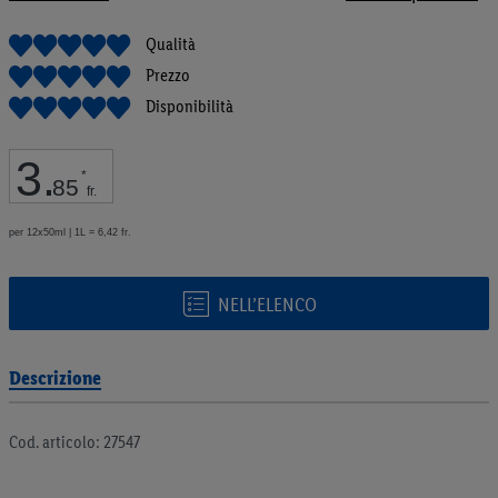
galleria
di
Qualità
immagini
Prezzo
Disponibilità
3
.
*
85
fr.
per 12x50ml | 1L = 6,42 fr.
NELL’ELENCO
Descrizione
Cod. articolo: 27547