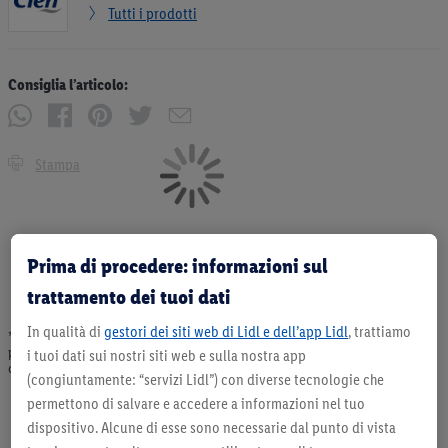
Tutti i prodotti
Consiglia l’articolo:
Stampa
Prima di procedere: informazioni sul
trattamento dei tuoi dati
In qualità di
gestori dei siti web di Lidl e dell’app Lidl
, trattiamo
* Offerta valida fino ad esaurimento scorte. Tutti i prezzi senza decorazioni. I
prodotti qui reclamizzati, soprattutto quelli non-food, non fanno sempre parte
i tuoi dati sui nostri siti web e sulla nostra app
dell’assortimento. Ill. dimostrativa.
(congiuntamente: “servizi Lidl”) con diverse tecnologie che
permettono di salvare e accedere a informazioni nel tuo
dispositivo. Alcune di esse sono necessarie dal punto di vista