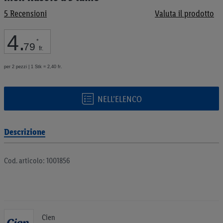
galleria
5
Recensioni
Valuta il prodotto
di
immagini
4
.
*
79
fr.
per 2 pezzi | 1 Stk = 2,40 fr.
NELL’ELENCO
Descrizione
Cod. articolo: 1001856
Cien