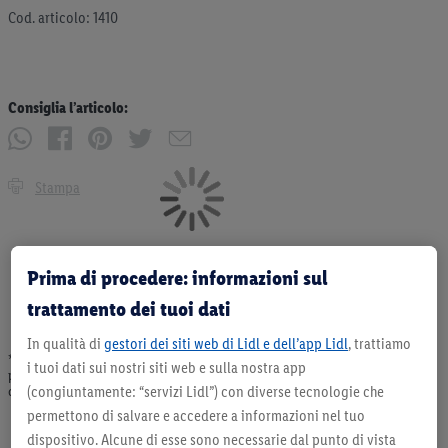
Cod. articolo: 1410
Consiglia l’articolo:
Stampa
Prima di procedere: informazioni sul
trattamento dei tuoi dati
In qualità di
gestori dei siti web di Lidl e dell’app Lidl
, trattiamo
* Offerta valida fino ad esaurimento scorte. Tutti i prezzi senza decorazioni. I
i tuoi dati sui nostri siti web e sulla nostra app
prodotti qui reclamizzati, soprattutto quelli non-food, non fanno sempre parte
(congiuntamente: “servizi Lidl”) con diverse tecnologie che
dell’assortimento. Ill. dimostrativa.
permettono di salvare e accedere a informazioni nel tuo
dispositivo. Alcune di esse sono necessarie dal punto di vista