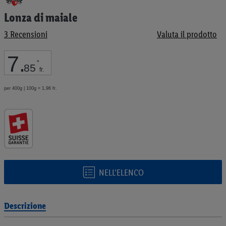
all'inizio
Lonza di maiale
della
galleria
3
Recensioni
Valuta il prodotto
di
immagini
7
.
*
85
fr.
per 400g | 100g = 1,96 fr.
NELL’ELENCO
Descrizione