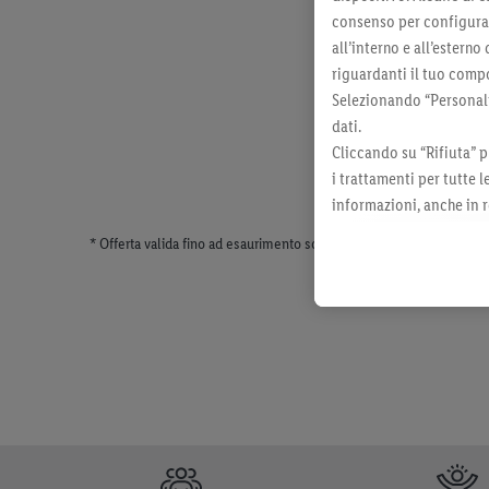
consenso per configurare
all’interno e all’esterno
riguardanti il tuo compo
Selezionando “Personaliz
dati.
Cliccando su “Rifiuta” p
i trattamenti per tutte 
informazioni, anche in r
momento con effetto per
* Offerta valida fino ad esaurimento scorte. Tutti i prezzi senza dec