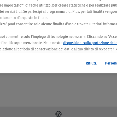
 impostazioni di facile utilizzo, per creare statistiche o per realizzare pu
 dei servizi Lidl. Se partecipi al programma Lidl Plus, per tali finalità vengo
rtamento d’acquisto in filiale.
za” puoi consentire solo alcune finalità d’uso e trovare ulteriori informaz
uoi consentire solo l’impiego di tecnologie necessarie. Cliccando su “Accet
le finalità sopra menzionate. Nelle nostre
disposizioni sulla protezione dei 
elazione al periodo di conservazione dei dati e al tuo diritto di revocare il
 il futuro.
Le note legali sono disponibili qui.
orazioni. I prodotti qui reclamizzati, soprattutto quelli non-food, non fanno sempre 
Rifiuta
Persona