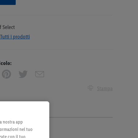
f Select
Tutti i prodotti
icolo:
Stampa
lla nostra app
formazioni nel tuo
zate con il tuo