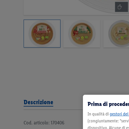
Descrizione
Prima di proceder
In qualità di
gestori dei 
(congiuntamente: “servi
Cod. articolo: 170406
dispositivo. Alcune di e