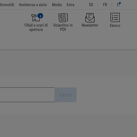
Immobili
Assistenza e aiuto
Media
Extra
DE
FR
IT
x
Filiali e orari di
Volantino in
Newsletter
Elenco
apertura
PDF
a
Cerca