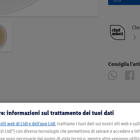
Che
Consiglia l’art
e: informazioni sul trattamento dei tuoi dati
siti web di Lidl e dell’app Lidl
, trattiamo i tuoi dati sui nostri siti web e su
zi Lidl”) con diverse tecnologie che permettono di salvare e accedere a in
sse sono necessarie dal punto di vista tecnico, mentre altre vengono utiliz