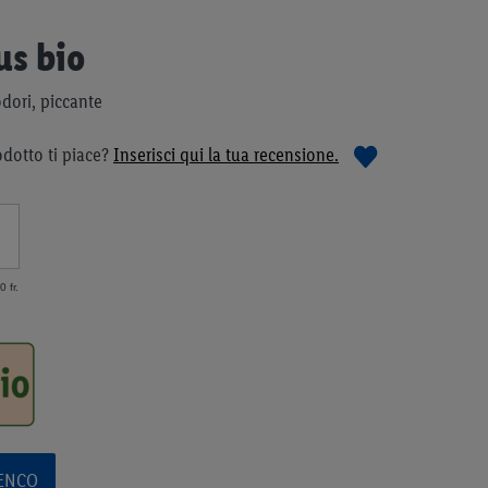
s bio
dori, piccante
dotto ti piace?
Inserisci qui la tua recensione.
 fr.
LENCO