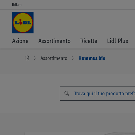
lidl.ch
Azione
Assortimento
Ricette
Lidl Plus
Assortimento
Hummus bio
Vai