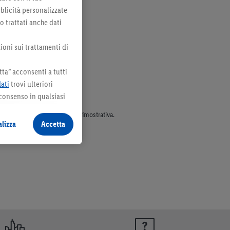
bblicità personalizzate
no trattati anche dati
ioni sui trattamenti di
ta” acconsenti a tutti
dati
trovi ulteriori
 consenso in qualsiasi
parte dell’assortimento. Ill. dimostrativa.
lizza
Accetta