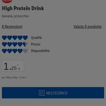
all'inizio
High Protein Drink
della
galleria
banana, pistacchio
di
immagini
8
Recensioni
Valuta il prodotto
Qualità
Prezzo
Disponibilità
1
.
*
25
fr.
per 350g | 100g = 0,36 fr.
NELL’ELENCO