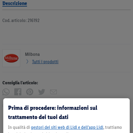
Descrizione
Cod. articolo: 216192
Milbona
Tutti i prodotti
Consiglia l’articolo:
Stampa
Prima di procedere: informazioni sul
trattamento dei tuoi dati
In qualità di
gestori dei siti web di Lidl e dell’app Lidl
, trattiamo