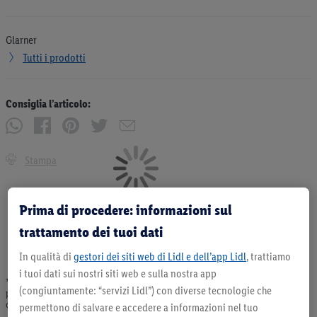
Glarner
Tutti i prodotti
Consiglia l’articolo:
Stampa
Prima di procedere: informazioni sul
trattamento dei tuoi dati
In qualità di
gestori dei siti web di Lidl e dell’app Lidl
, trattiamo
i tuoi dati sui nostri siti web e sulla nostra app
* Offerta valida fino ad esaurimento scorte. Tutti i prezzi senza decorazioni. I
(congiuntamente: “servizi Lidl”) con diverse tecnologie che
prodotti qui reclamizzati, soprattutto quelli non-food, non fanno sempre parte
dell’assortimento. Ill. dimostrativa.
permettono di salvare e accedere a informazioni nel tuo