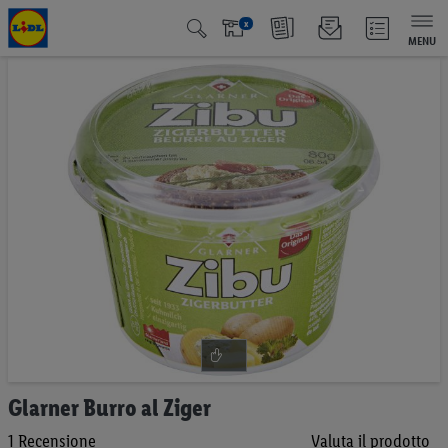
x
MENU
Vai
alla
fine
della
galleria
di
immagini
Vai
Glarner Burro al Ziger
all'inizio
1
Recensione
Valuta il prodotto
della