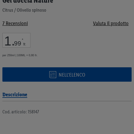
Gel doccia Nature
all'inizio
della
Citrus / Olivello spinoso
galleria
di
7
Recensioni
Valuta il prodotto
immagini
1
.
*
99
fr.
per 250ml | 100ML = 0,80 fr.
NELL’ELENCO
Descrizione
Cod. articolo: 158147