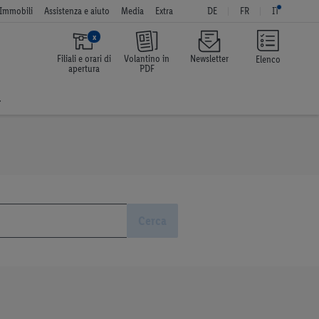
Immobili
Assistenza e aiuto
Media
Extra
DE
FR
IT
x
Filiali e orari di
Volantino in
Newsletter
Elenco
apertura
PDF
a
Cerca