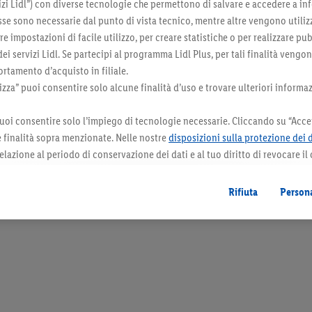
zi Lidl”) con diverse tecnologie che permettono di salvare e accedere a in
sse sono necessarie dal punto di vista tecnico, mentre altre vengono utiliz
 impostazioni di facile utilizzo, per creare statistiche o per realizzare pu
 dei servizi Lidl. Se partecipi al programma Lidl Plus, per tali finalità vengo
rtamento d’acquisto in filiale.
za” puoi consentire solo alcune finalità d’uso e trovare ulteriori informaz
uoi consentire solo l’impiego di tecnologie necessarie. Cliccando su “Accet
le finalità sopra menzionate. Nelle nostre
disposizioni sulla protezione dei 
elazione al periodo di conservazione dei dati e al tuo diritto di revocare il
 il futuro.
Le note legali sono disponibili qui.
Rifiuta
Persona
orazioni. I prodotti qui reclamizzati, soprattutto quelli non-food, non fanno sempre 