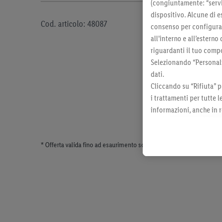
(congiuntamente: “servi
dispositivo. Alcune di e
Cod. articolo: 48087
consenso per configurare
all’interno e all’esterno
riguardanti il tuo compo
Selezionando “Personaliz
dati.
Cliccando su “Rifiuta” p
i trattamenti per tutte 
informazioni, anche in r
momento con effetto per
* Offerta valida fino ad esaurimento scorte. Tutti i prezzi senza dec