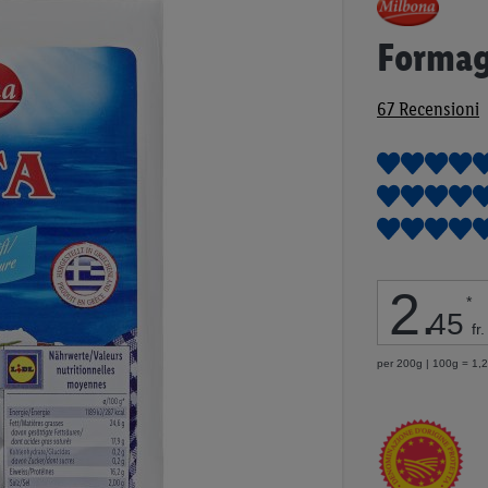
all'inizio
della
Formag
galleria
di
67
Recensioni
immagini
2
.
*
45
fr.
per 200g | 100g = 1,23