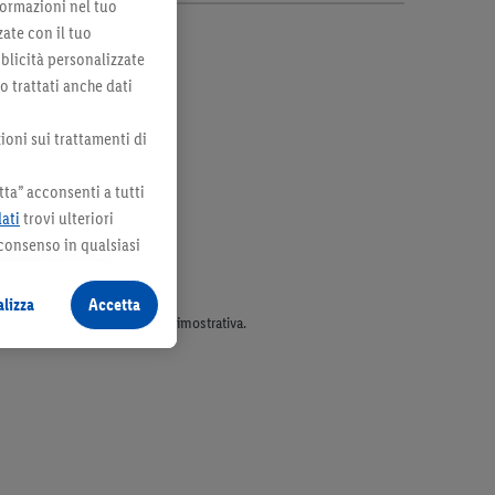
formazioni nel tuo
zate con il tuo
bblicità personalizzate
no trattati anche dati
ioni sui trattamenti di
ta” acconsenti a tutti
dati
trovi ulteriori
 consenso in qualsiasi
lizza
Accetta
parte dell’assortimento. Ill. dimostrativa.