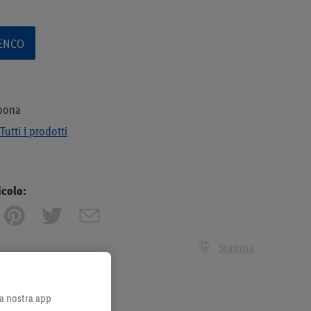
LENCO
bona
Tutti i prodotti
icolo:
Stampa
lla nostra app