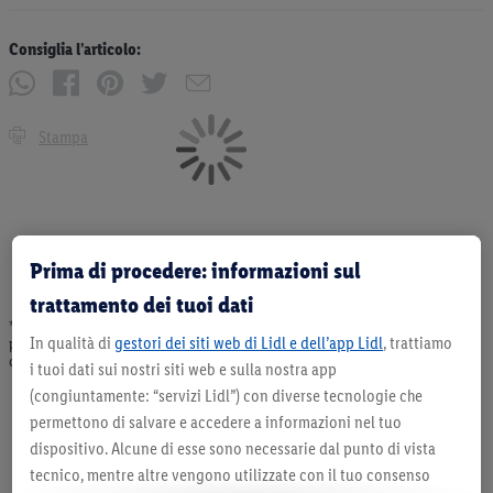
Consiglia l’articolo:
Stampa
Prima di procedere: informazioni sul
trattamento dei tuoi dati
* Offerta valida fino ad esaurimento scorte. Tutti i prezzi senza decorazioni. I
In qualità di
gestori dei siti web di Lidl e dell’app Lidl
, trattiamo
prodotti qui reclamizzati, soprattutto quelli non-food, non fanno sempre parte
dell’assortimento. Ill. dimostrativa.
i tuoi dati sui nostri siti web e sulla nostra app
(congiuntamente: “servizi Lidl”) con diverse tecnologie che
permettono di salvare e accedere a informazioni nel tuo
dispositivo. Alcune di esse sono necessarie dal punto di vista
tecnico, mentre altre vengono utilizzate con il tuo consenso