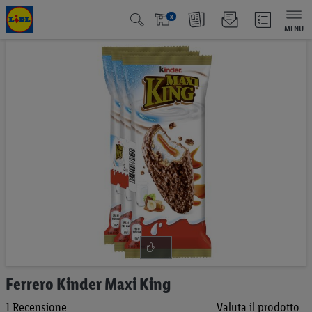
x
MENU
Vai
alla
fine
della
galleria
di
immagini
Vai
Ferrero Kinder Maxi King
all'inizio
1
Recensione
Valuta il prodotto
della