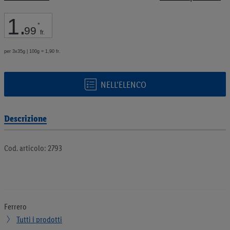
galleria
di
1
.
immagini
*
99
fr.
per 3x35g | 100g = 1,90 fr.
NELL’ELENCO
Descrizione
Cod. articolo: 2793
Ferrero
Tutti i prodotti