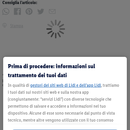
Consiglia l’articolo:
Stampa
Prima di procedere: informazioni sul
trattamento dei tuoi dati
* Offerta valida fino ad esaurimento scorte. Tutti i prezzi senza decorazioni. I
prodotti qui reclamizzati, soprattutto quelli non-food, non fanno sempre parte
dell’assortimento. Ill. dimostrativa.
In qualità di
gestori dei siti web di Lidl e dell’app Lidl
, trattiamo
i tuoi dati sui nostri siti web e sulla nostra app
(congiuntamente: “servizi Lidl”) con diverse tecnologie che
permettono di salvare e accedere a informazioni nel tuo
dispositivo. Alcune di esse sono necessarie dal punto di vista
tecnico, mentre altre vengono utilizzate con il tuo consenso
per configurare impostazioni di facile utilizzo, per creare