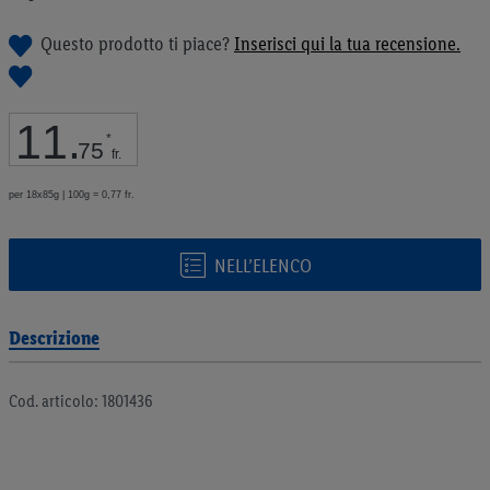
galleria
di
Questo prodotto ti piace?
Inserisci qui la tua recensione.
immagini
11
.
*
75
fr.
per 18x85g | 100g = 0,77 fr.
NELL’ELENCO
Descrizione
Cod. articolo: 1801436