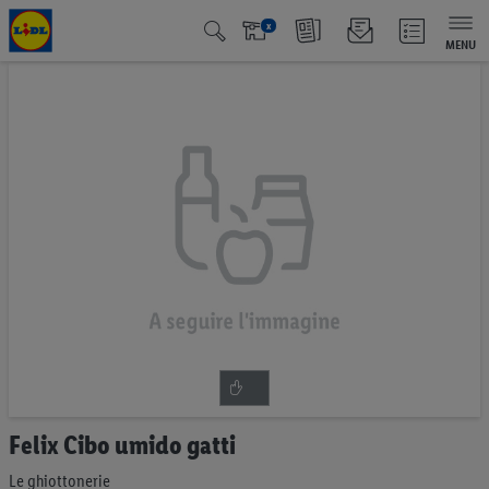
x
MENU
Vai
alla
fine
della
galleria
di
immagini
Vai
Felix Cibo umido gatti
all'inizio
della
Le ghiottonerie