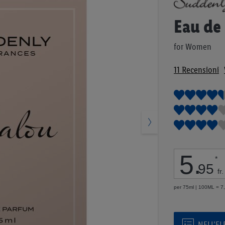
all'inizio
della
Eau de
galleria
di
for Women
immagini
11
Recensioni
5
.
*
95
fr.
per 75ml | 100ML = 7,9
NELL’E