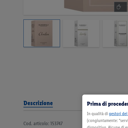
Descrizione
Prima di proceder
In qualità di
gestori dei 
(congiuntamente: “servi
Cod. articolo: 153747
dispositivo. Alcune di e