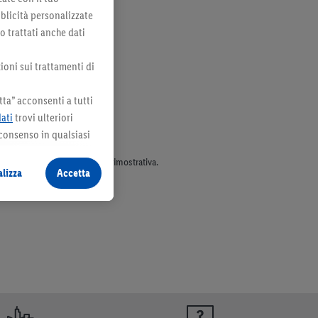
bblicità personalizzate
no trattati anche dati
ioni sui trattamenti di
ta” acconsenti a tutti
dati
trovi ulteriori
 consenso in qualsiasi
parte dell’assortimento. Ill. dimostrativa.
lizza
Accetta