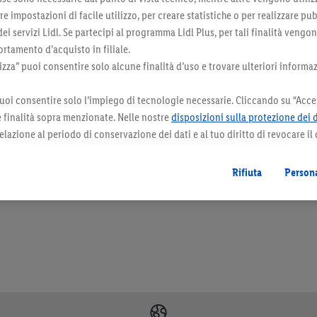
 impostazioni di facile utilizzo, per creare statistiche o per realizzare pu
 dei servizi Lidl. Se partecipi al programma Lidl Plus, per tali finalità vengo
rtamento d’acquisto in filiale.
za” puoi consentire solo alcune finalità d’uso e trovare ulteriori informaz
uoi consentire solo l’impiego di tecnologie necessarie. Cliccando su “Accet
le finalità sopra menzionate. Nelle nostre
disposizioni sulla protezione dei 
elazione al periodo di conservazione dei dati e al tuo diritto di revocare il
 il futuro.
Le note legali sono disponibili qui.
orazioni. I prodotti qui reclamizzati, soprattutto quelli non-food, non fanno sempre 
Rifiuta
Persona