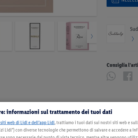
Sud
Consiglia l’art
e: informazioni sul trattamento dei tuoi dati
siti web di Lidl e dell’app Lidl
, trattiamo i tuoi dati sui nostri siti web e su
zi Lidl”) con diverse tecnologie che permettono di salvare e accedere a in
sse sono necessarie dal punto di vista tecnico, mentre altre vengono utiliz