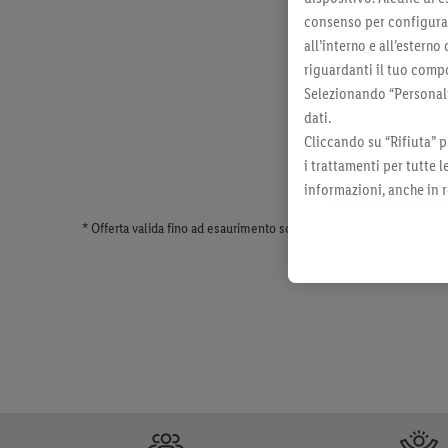
consenso per configurare
all’interno e all’esterno
riguardanti il tuo compo
Selezionando “Personaliz
dati.
Cliccando su “Rifiuta” p
i trattamenti per tutte 
informazioni, anche in r
momento con effetto per
* Offerta valida fino ad esaurimento scorte. Tutti i prezzi senza dec