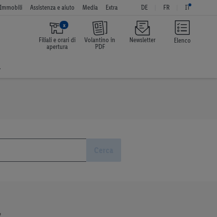
Immobili
Assistenza e aiuto
Media
Extra
DE
FR
IT
x
Filiali e orari di
Volantino in
Newsletter
Elenco
apertura
PDF
a
Cerca