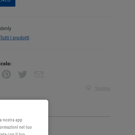
denly
Tutti i prodotti
icolo:
Stampa
lla nostra app
formazioni nel tuo
zate con il tuo