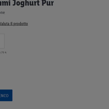
mi Joghurt Pur
one
Valuta il prodotto
,75 fr.
LENCO