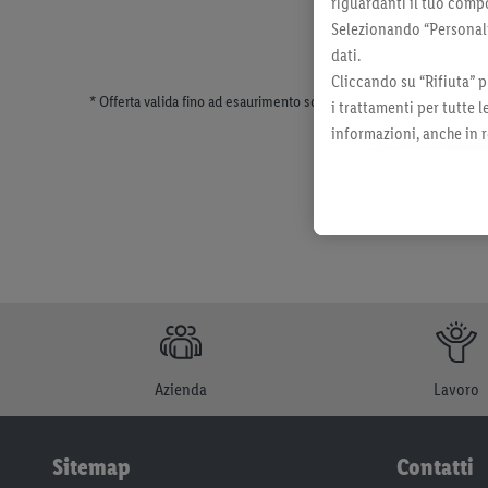
riguardanti il tuo compo
Selezionando “Personaliz
dati.
Cliccando su “Rifiuta” p
* Offerta valida fino ad esaurimento scorte. Tutti i prezzi senza dec
i trattamenti per tutte 
informazioni, anche in r
momento con effetto per
Azienda
Lavoro
Sitemap
Contatti