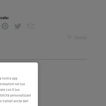
icolo:
Stampa
lla nostra app
formazioni nel tuo
zate con il tuo
bblicità personalizzate
no trattati anche dati