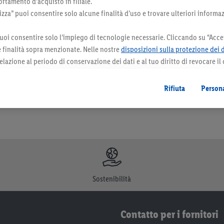
rtamento d’acquisto in filiale.
za” puoi consentire solo alcune finalità d’uso e trovare ulteriori informaz
uoi consentire solo l’impiego di tecnologie necessarie. Cliccando su “Accet
orazioni. I prodotti qui reclamizzati, soprattutto quelli non-food, non fanno sempre 
le finalità sopra menzionate. Nelle nostre
disposizioni sulla protezione dei 
elazione al periodo di conservazione dei dati e al tuo diritto di revocare il
 il futuro.
Le note legali sono disponibili qui.
Rifiuta
Persona
Sostenibilità
Contatto per i fornitori