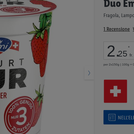
Duo Em
all'inizio
della
Fragola, Lamp
galleria
di
1
Recensione
immagini
2
.
*
25
fr.
per 2x150g | 100g = 0
NELL’E