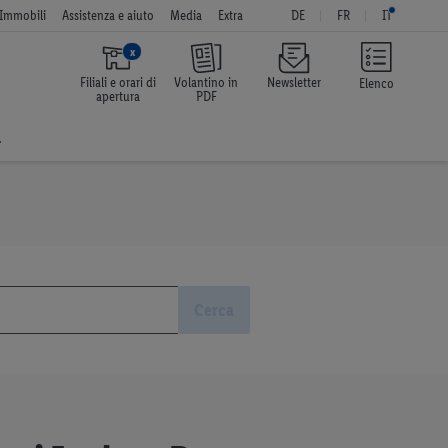
Immobili
Assistenza e aiuto
Media
Extra
DE
FR
IT
x
Filiali e orari di
Volantino in
Newsletter
Elenco
apertura
PDF
a
Cerca