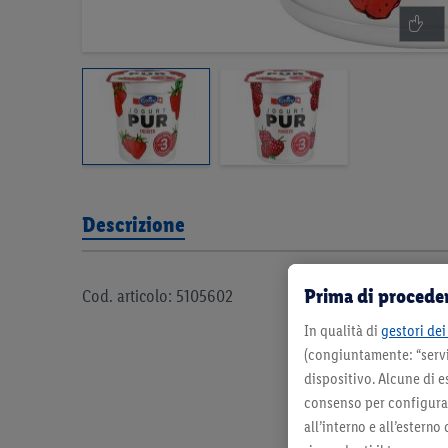
Descrizione
Prima di proceder
Cod. articolo: 5105602
In qualità di
gestori dei 
(congiuntamente: “servi
dispositivo. Alcune di e
consenso per configurare
all’interno e all’esterno