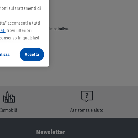
ioni sui trattamenti di
ta” acconsenti a tutti
parte dell’assortimento. Ill. dimostrativa.
dati
trovi ulteriori
 consenso in qualsiasi
lizza
Accetta
Immobili
Assistenza e aiuto
Newsletter