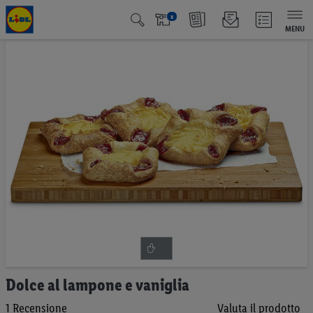
x
MENU
Vai
alla
fine
della
galleria
di
immagini
Vai
Dolce al lampone e vaniglia
all'inizio
1
Recensione
Valuta il prodotto
della