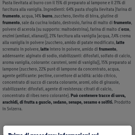
Pasta lievitata al burro con il 15% di preparato al lampone e il 21% di
farcitura alla vaniglia. Ingredienti: 64% pasta sfoglia lievitata [farina di
frumento
, acqua, 14%
burro
, zucchero, lievito di birra, glutine di
frumento
, sale da cucina iodato, destrosio, farina di malto di
frumento
,
polvere di acerola (su supporto: maltodestrina), farina di malto d'
orzo
,
enzimi (amilasi, xilanasi)], 21% farcitura alla vaniglia [acqua, 7,4% crema
alla vaniglia in polvere (zucchero, amido di patate modificato,
latte
scremato in polvere,
latte
intero in polvere, amido di
frumento
,
addensante: alginato di sodio, stabilizzanti: difosfati, solfato di calcio,
aroma vaniglia, colorante: caroteni, semi di vaniglia)], 15% preparato al
lampone (zucchero, 22% purè di lampone da concentrato, acqua,
agente gelificante: pectine, correttore di acidità: acido citrico,
concentrato di succo di carota colorante, aromi, olio di girasole,
stabilizzante: difosfati, agente di resistenza: citrati di calcio,
concentrato di ribes nero colorante).
Può contenere tracce di uova,
arachidi, di frutta a guscio, sedano, senape, sesamo e solfiti.
Prodotto
in Svizerra.