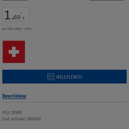
galleria
di
1
.
immagini
*
69
fr.
per 110g | 100g = 1,54 fr.
NELL’ELENCO
Descrizione
PLU: 20945
Cod. articolo: 5105007