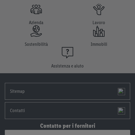
i trattamenti per tutte le finalità sopra menzionate. Nelle nostre
disposizioni sulla protezione dei dati
trovi ulteriori
informazioni, anche in relazione al periodo di conservazione
dei dati e al tuo diritto di revocare il consenso in qualsiasi
Azienda
Lavoro
momento con effetto per il futuro.
Le note legali sono
disponibili qui.
Sostenibilità
Immobili
Assistenza e aiuto
Sitemap
Contatti
Contatto per i fornitori