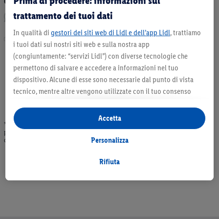
Prima di procedere: informazioni sul
Consiglia l’articolo:
trattamento dei tuoi dati
In qualità di
gestori dei siti web di Lidl e dell’app Lidl
, trattiamo
Stampa
i tuoi dati sui nostri siti web e sulla nostra app
(congiuntamente: “servizi Lidl”) con diverse tecnologie che
permettono di salvare e accedere a informazioni nel tuo
dispositivo. Alcune di esse sono necessarie dal punto di vista
tecnico, mentre altre vengono utilizzate con il tuo consenso
per configurare impostazioni di facile utilizzo, per creare
statistiche o per realizzare pubblicità personalizzate all’interno
Accetta
* Offerta valida fino ad esaurimento scorte. Tutti i prezzi senza decorazioni. I
e all’esterno dei servizi Lidl. Se partecipi al programma Lidl Plus,
prodotti qui reclamizzati, soprattutto quelli non-food, non fanno sempre parte
per tali finalità vengono trattati anche dati riguardanti il tuo
Personalizza
dell’assortimento. Ill. dimostrativa.
comportamento d’acquisto in filiale.
Selezionando “Personalizza” puoi consentire solo alcune
Rifiuta
finalità d’uso e trovare ulteriori informazioni sui trattamenti di
dati.
Cliccando su “Rifiuta” puoi consentire solo l’impiego di
tecnologie necessarie. Cliccando su “Accetta” acconsenti a tutti