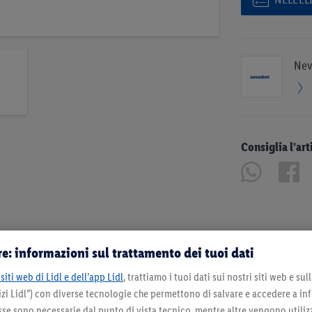
Nev
Consiglia l’art
e: informazioni sul trattamento dei tuoi dati
siti web di Lidl e dell’app Lidl
, trattiamo i tuoi dati sui nostri siti web e su
zi Lidl”) con diverse tecnologie che permettono di salvare e accedere a in
sse sono necessarie dal punto di vista tecnico, mentre altre vengono utiliz