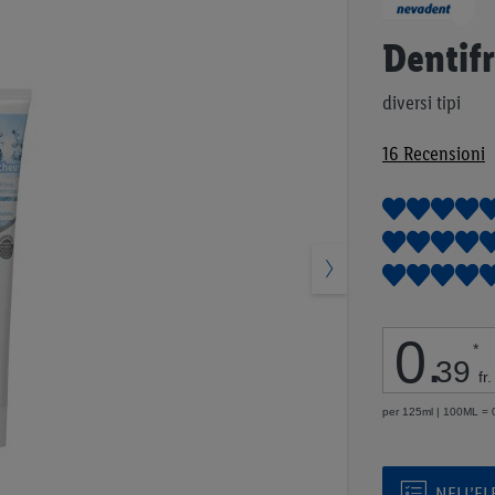
all'inizio
della
Dentifr
galleria
di
diversi tipi
immagini
16
Recensioni
0
.
*
39
fr.
per 125ml | 100ML = 0
NELL’E