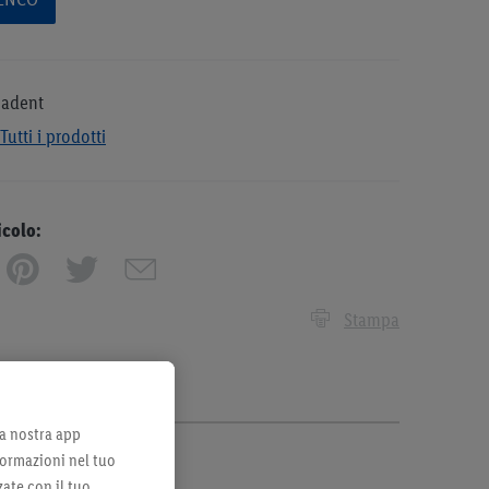
adent
Tutti i prodotti
icolo:
Stampa
lla nostra app
formazioni nel tuo
zate con il tuo