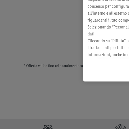
consenso per configurare
all’interno e all’esterno
riguardanti il tuo compo
Selezionando “Personaliz
dati.
Cliccando su “Rifiuta” p
i trattamenti per tutte 
informazioni, anche in r
momento con effetto per
* Offerta valida fino ad esaurimento scorte. Tutti i prezzi senza dec