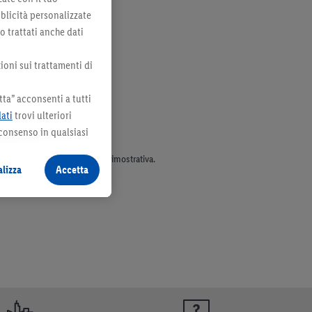
bblicità personalizzate
no trattati anche dati
ioni sui trattamenti di
ta” acconsenti a tutti
dati
trovi ulteriori
 consenso in qualsiasi
parte dell’assortimento. Ill. dimostrativa.
lizza
Accetta