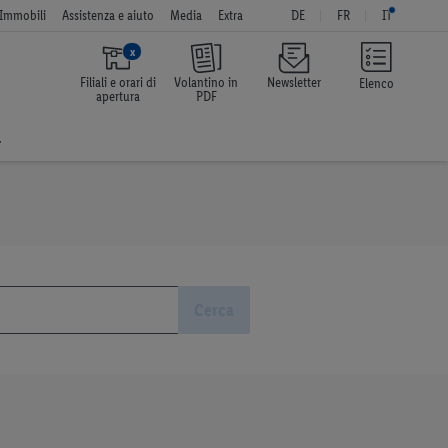
Immobili
Assistenza e aiuto
Media
Extra
DE
FR
IT
x
Filiali e orari di
Volantino in
Newsletter
Elenco
apertura
PDF
a
Cerca