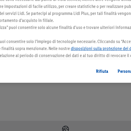
 impostazioni di facile utilizzo, per creare statistiche o per realizzare pu
 dei servizi Lidl. Se partecipi al programma Lidl Plus, per tali finalità vengo
rtamento d’acquisto in filiale.
za” puoi consentire solo alcune finalità d’uso e trovare ulteriori informaz
uoi consentire solo l’impiego di tecnologie necessarie. Cliccando su “Accet
le finalità sopra menzionate. Nelle nostre
disposizioni sulla protezione dei 
elazione al periodo di conservazione dei dati e al tuo diritto di revocare il
 il futuro.
Le note legali sono disponibili qui.
orazioni. I prodotti qui reclamizzati, soprattutto quelli non-food, non fanno sempre 
Rifiuta
Persona