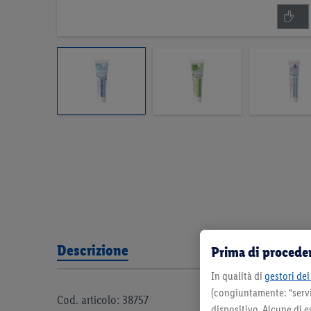
Descrizione
Prima di proceder
In qualità di
gestori dei 
(congiuntamente: “servi
Cod. articolo: 38757
dispositivo. Alcune di e