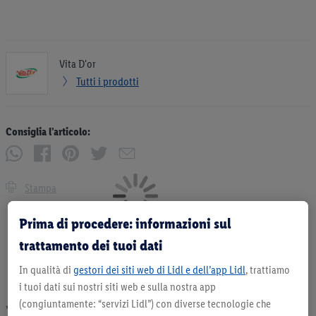
Vita D'or
Tutti i prodotti
Consiglia l’articolo:
Stampa
Prima di procedere: informazioni sul
trattamento dei tuoi dati
In qualità di
gestori dei siti web di Lidl e dell’app Lidl
, trattiamo
i tuoi dati sui nostri siti web e sulla nostra app
(congiuntamente: “servizi Lidl”) con diverse tecnologie che
* Offerta valida fino ad esaurimento scorte. Tutti i prezzi senza decorazioni. I