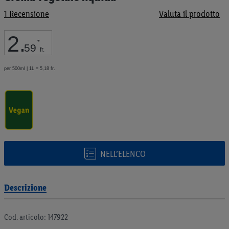
galleria
1
Recensione
Valuta il prodotto
di
immagini
2
.
*
59
fr.
per 500ml | 1L = 5,18 fr.
NELL’ELENCO
Descrizione
Cod. articolo: 147922