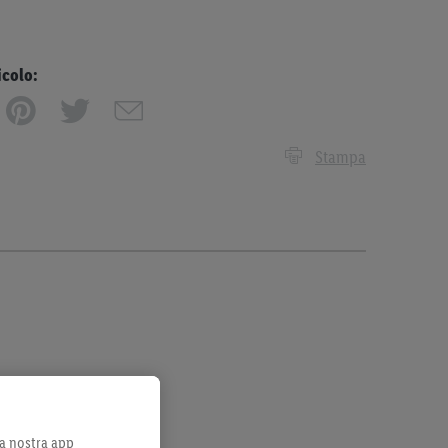
icolo:
Stampa
lla nostra app