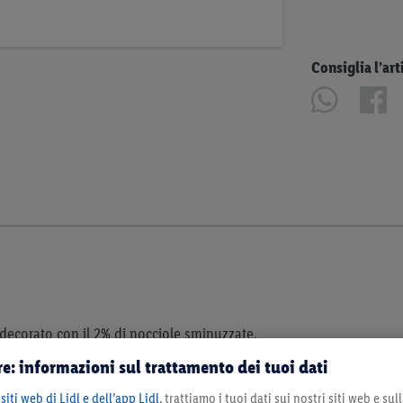
Consiglia l’art
 decorato con il 2% di nocciole sminuzzate.
colza), zucchero, acqua, 5,2%
nocciole
,
latte
e: informazioni sul trattamento dei tuoi dati
ito, farina di
frumento
maltato, glutine di
siti web di Lidl e dell’app Lidl
, trattiamo i tuoi dati sui nostri siti web e su
mono- e digliceridi degli acidi grassi,