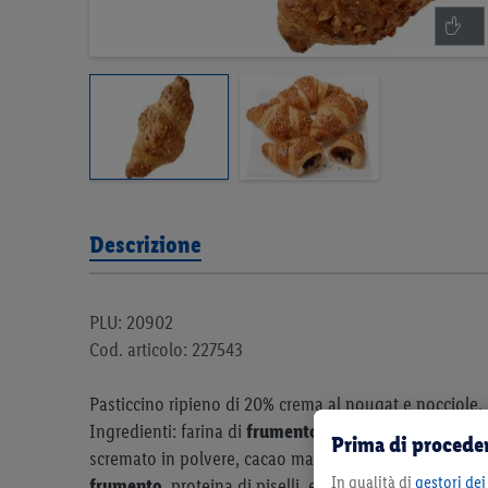
Descrizione
PLU: 20902
Cod. articolo: 227543
Pasticcino ripieno di 20% crema al nougat e nocciole,
Ingredienti: farina di
frumento
, oli vegetali (palma, 
Prima di proceder
scremato in polvere, cacao magro*, sale da cucina, liev
In qualità di
gestori dei 
frumento
, proteina di piselli, emulsionanti: lecitine, 