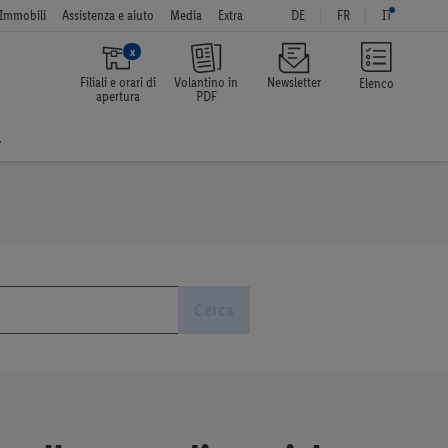
Immobili
Assistenza e aiuto
Media
Extra
DE
FR
IT
x
Filiali e orari di
Volantino in
Newsletter
Elenco
apertura
PDF
a
Cerca