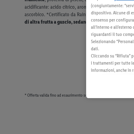
(congiuntamente: “servi
acidificante: acido citrico, aroma naturale di vaniglia,
dispositivo. Alcune di e
ascorbico. *Certificato da Rainforest Alliance. ra.org
P
consenso per configurare
di altra frutta a guscio, sedano, senape, sesamo e sol
all’interno e all’esterno
riguardanti il tuo compo
Selezionando “Personaliz
dati.
Cliccando su “Rifiuta” p
i trattamenti per tutte 
informazioni, anche in r
momento con effetto per
* Offerta valida fino ad esaurimento scorte. Tutti i prezzi senza dec