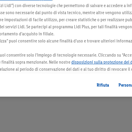
zi Lidl”) con diverse tecnologie che permettono di salvare e accedere a in
 agente di trattamento della farina: acido
sse sono necessarie dal punto di vista tecnico, mentre altre vengono utiliz
uò contenere tracce di uova, arachidi, soia,
 impostazioni di facile utilizzo, per creare statistiche o per realizzare pu
fiti.
Prodotto in Germania.
 dei servizi Lidl. Se partecipi al programma Lidl Plus, per tali finalità vengo
rtamento d’acquisto in filiale.
za” puoi consentire solo alcune finalità d’uso e trovare ulteriori informaz
uoi consentire solo l’impiego di tecnologie necessarie. Cliccando su “Accet
le finalità sopra menzionate. Nelle nostre
disposizioni sulla protezione dei 
elazione al periodo di conservazione dei dati e al tuo diritto di revocare il
 il futuro.
Le note legali sono disponibili qui.
Rifiuta
Persona
orazioni. I prodotti qui reclamizzati, soprattutto quelli non-food, non fanno sempre 