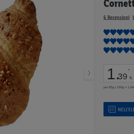
Cornett
all'inizio
della
6
Recensioni
galleria
di
immagini
1
.
*
39
fr.
per 85g | 100g = 1,64 
NELL’E