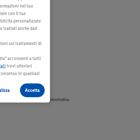
formazioni nel tuo
zate con il tuo
bblicità personalizzate
no trattati anche dati
ioni sui trattamenti di
ta” acconsenti a tutti
dati
trovi ulteriori
 consenso in qualsiasi
lizza
Accetta
parte dell’assortimento. Ill. dimostrativa.