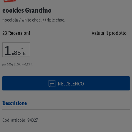
all'inizio
cookies Grandino
della
galleria
nocciola / white choc. / triple choc.
di
immagini
23
Recensioni
Valuta il prodotto
1
.
*
85
fr.
per 200g | 100g = 0,93 fr.
NELL’ELENCO
Descrizione
Cod. articolo: 94327