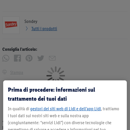
Sondey
Tutti i prodotti
Consiglia l’articolo:
Stampa
Prima di procedere: informazioni sul
trattamento dei tuoi dati
In qualità di
gestori dei siti web di Lidl e dell’app Lidl
, trattiamo
i tuoi dati sui nostri siti web e sulla nostra app
(congiuntamente: “servizi Lidl”) con diverse tecnologie che
* Offerta valida fino ad esaurimento scorte. Tutti i prezzi senza decorazioni. I
prodotti qui reclamizzati, soprattutto quelli non-food, non fanno sempre parte
permettono di salvare e accedere a informazioni nel tuo