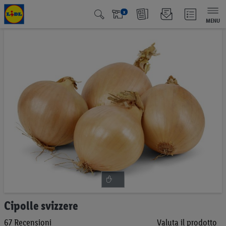
x
MENU
Vai
alla
fine
della
galleria
di
immagini
Vai
Cipolle svizzere
all'inizio
67
Recensioni
Valuta il prodotto
della