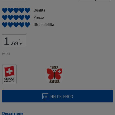
galleria
di
Qualità
immagini
Prezzo
Disponibilità
1
.
*
69
fr.
per 1kg
NELL’ELENCO
Descrizione