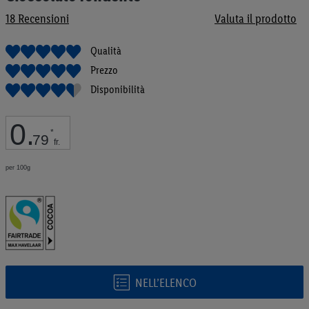
galleria
18
Recensioni
Valuta il prodotto
di
immagini
Qualità
Prezzo
Disponibilità
0
.
*
79
fr.
per 100g
NELL’ELENCO