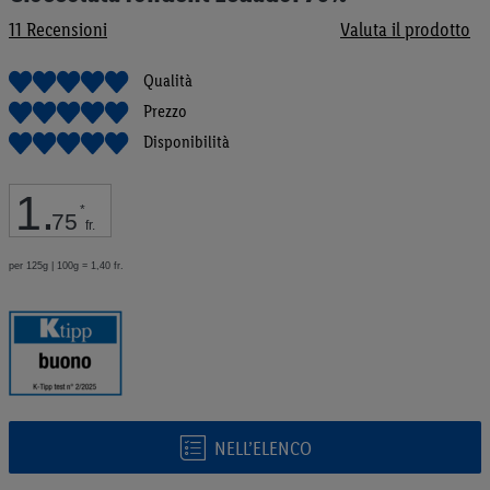
galleria
11
Recensioni
Valuta il prodotto
di
immagini
Qualità
Prezzo
Disponibilità
1
.
*
75
fr.
per 125g | 100g = 1,40 fr.
NELL’ELENCO